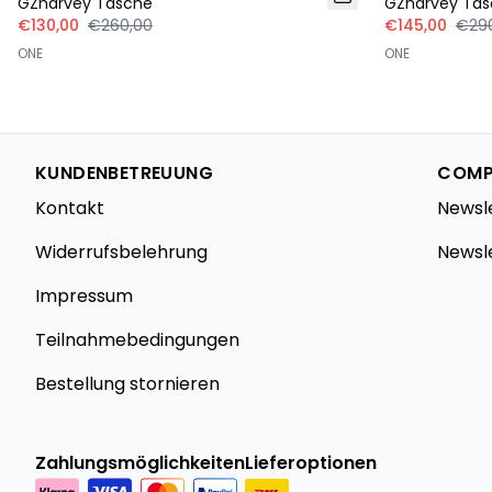
GZharvey Tasche
GZharvey Ta
€130,00
€260,00
€145,00
€29
ONE
ONE
KUNDENBETREUUNG
COMP
Kontakt
Newsl
Widerrufsbelehrung
Newsl
Impressum
Teilnahmebedingungen
Bestellung stornieren
Zahlungsmöglichkeiten
Lieferoptionen