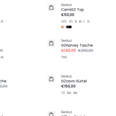
Gestuz
CamiGZ Top
€50,00
XL
XXS
XS
S
M
L
XL
-50%
Gestuz
GZHarvey Tasche
00
€145,00
€290,00
XL
ONE
Gestuz
sche
GZzava Gürtel
0,00
€150,00
75
80
85
-50%
Gestuz