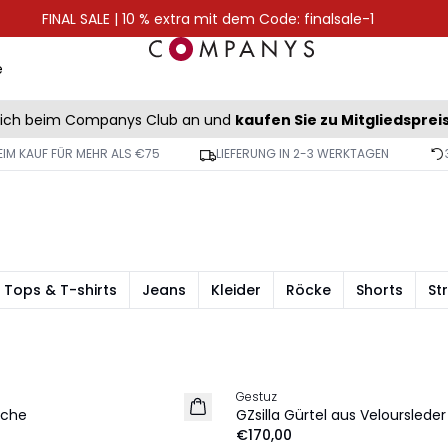
FINAL SALE | 10 % extra mit dem Code: finalsale-1
e
sich beim Companys Club an und
kaufen Sie zu Mitgliedsprei
IM KAUF FÜR MEHR ALS €75
LIEFERUNG IN 2-3 WERKTAGEN
Tops & T-shirts
Jeans
Kleider
Röcke
Shorts
St
Gestuz
NEU
sche
GZsilla Gürtel aus Veloursleder
€170,00