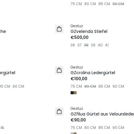
75 CM
80 CM
85 CM
90 CM
Gestuz
NEU
che
GZvelenda Stiefel
€500,00
36
37
38
39
40
41
Gestuz
NEU
ergürtel
GZcrolina Ledergürtel
€100,00
85 CM
90 CM
75 CM
80 CM
85 CM
90 CM
Gestuz
NEU
GZfilua Gürtel aus Velourslede
€90,00
XL
75 CM
80 CM
85 CM
90 CM