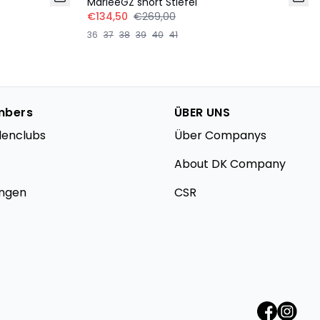
MarleeGZ short Stiefel
€134,50
€269,00
36
37
38
39
40
41
mbers
ÜBER UNS
denclubs
Über Companys
About DK Company
ungen
CSR