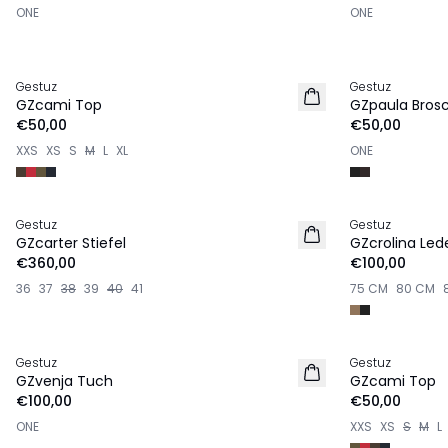
ONE
ONE
Gestuz
Gestuz
NEU
NEU
GZcami Top
GZpaula Bros
€50,00
€50,00
XXS
XS
S
M
L
XL
ONE
Gestuz
Gestuz
NEU
NEU
GZcarter Stiefel
GZcrolina Led
€360,00
€100,00
36
37
38
39
40
41
75 CM
80 CM
Gestuz
Gestuz
NEU
NEU
GZvenja Tuch
GZcami Top
€100,00
€50,00
ONE
XXS
XS
S
M
L