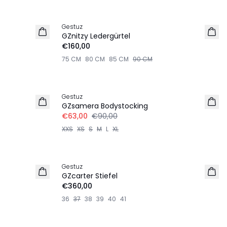
Gestuz
NEU
GZnitzy Ledergürtel
€160,00
75 CM
80 CM
85 CM
90 CM
-30%
Gestuz
GZsamera Bodystocking
€63,00
€90,00
XXS
XS
S
M
L
XL
Gestuz
GZcarter Stiefel
€360,00
36
37
38
39
40
41