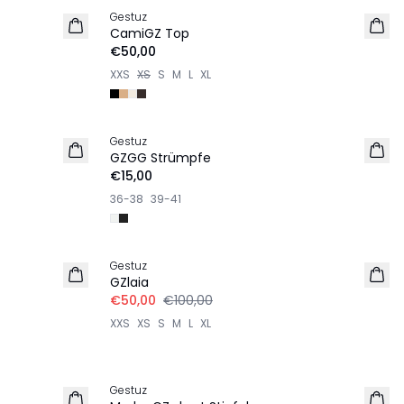
Gestuz
CamiGZ Top
€50,00
XXS
XS
S
M
L
XL
Gestuz
NEU
GZGG Strümpfe
€15,00
36-38
39-41
-50%
Gestuz
GZlaia
€50,00
€100,00
XXS
XS
S
M
L
XL
-50%
Gestuz