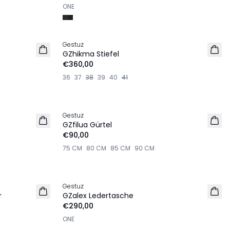
ONE
Gestuz
NEU
GZhikma Stiefel
€360,00
36
37
38
39
40
41
Gestuz
NEU
GZfilua Gürtel
€90,00
75 CM
80 CM
85 CM
90 CM
Gestuz
NEU
r
GZalex Ledertasche
€290,00
ONE