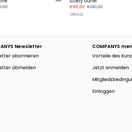
sche
GZlety Gürtel
0,00
€65,00
€130,00
ONESIZE
ANYS Newsletter
COMPANYS me
etter abonnieren
Vorteile des Kun
etter abmelden
Jetzt anmelden
Mitgliedsbeding
Einloggen