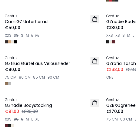
Gestuz
Gestuz
NEU
NEU
CamiGZ Unterhemd
GZnadie Body
€50,00
€130,00
XXS
XS
S
M
L
XL
XXS
XS
S
M
L
-30%
Gestuz
Gestuz
NEU
GZfilua Gürtel aus Veloursleder
GZrafia Tasc
€90,00
€168,00
€24
75 CM
80 CM
85 CM
90 CM
ONE
-30%
Gestuz
Gestuz
NEU
GZnadie Bodystocking
GZBXGgrenee 
€91,00
€130,00
€170,00
XXS
XS
S
M
L
XL
75 CM
80 CM