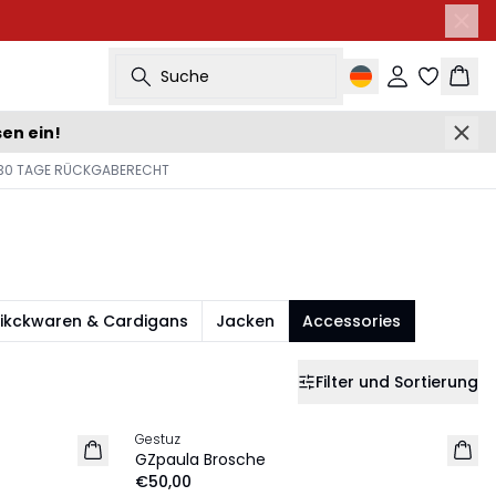
Suche
Einloggen
Ware
sen ein!
30 TAGE RÜCKGABERECHT
rikckwaren & Cardigans
Jacken
Accessories
Filter und Sortierung
Gestuz
NEU
GZpaula Brosche
€50,00