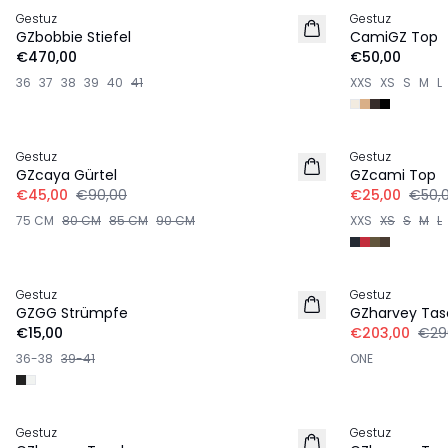
Gestuz
Gestuz
GZbobbie Stiefel
CamiGZ Top
€470,00
€50,00
36
37
38
39
40
41
XXS
XS
S
M
L
-50%
-50%
Gestuz
Gestuz
GZcaya Gürtel
GZcami Top
€45,00
€90,00
€25,00
€50,
75 CM
80 CM
85 CM
90 CM
XXS
XS
S
M
L
-30%
Gestuz
Gestuz
NEU
GZGG Strümpfe
GZharvey Ta
€15,00
€203,00
€29
36-38
39-41
ONE
-50%
-50%
Gestuz
Gestuz