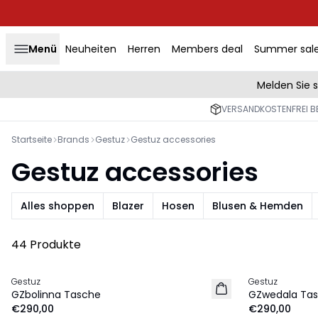
Menü
Neuheiten
Herren
Members deal
Summer sal
Melden Sie 
VERSANDKOSTENFREI BE
Startseite
Brands
Gestuz
Gestuz accessories
Gestuz accessories
Alles shoppen
Blazer
Hosen
Blusen & Hemden
44 Produkte
Gestuz
Gestuz
NEU
NEU
GZbolinna Tasche
GZwedala Ta
€290,00
€290,00