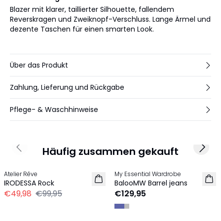
Blazer mit klarer, taillierter Silhouette, fallendem
Reverskragen und Zweiknopf-Verschluss. Lange Ärmel und
dezente Taschen für einen smarten Look.
Über das Produkt
Zahlung, Lieferung und Rückgabe
Pflege- & Waschhinweise
Häufig zusammen gekauft
Previous slide
Next 
-50%
Atelier Rêve
My Essential Wardrobe
NEU
IRODESSA Rock
BalooMW Barrel jeans
€49,98
€99,95
€129,95