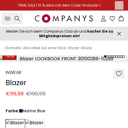
FINAL SALE | 10 % extra mit dem Code: finalsale-1
Suche
Einloggen
Wa
Melden Sie sich beim Companys Club an und
kaufen Sie zu
Mitgliedspreisen ein!
Startseite
Alle artikel auf einen blick
Blazer
Blazer
-50%
INWEAR
Blazer
€99,98
€199,95
Farbe:
Marine Blue