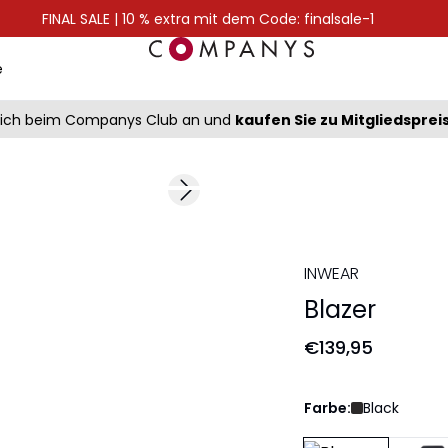
FINAL SALE | 10 % extra mit dem Code: finalsale-1
e
sich beim Companys Club an und
kaufen Sie zu Mitgliedsprei
Next slide
INWEAR
Blazer
€139,95
Farbe:
Black