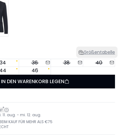
Größentabelle
34
36
38
40
44
46
IN DEN WARENKORB LEGEN
*
s!
 11. aug. - mi. 12. aug.
EIM KAUF FÜR MEHR ALS €75
ECHT