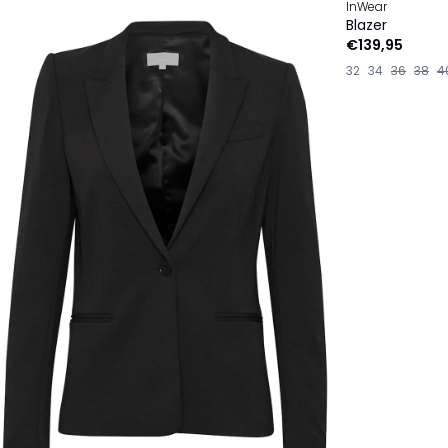
InWear
Blazer
€139,95
32
34
36
38
4