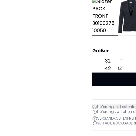
Größen
32
42
Lieferung ist kostenlo
Lieferung zwischen di.
VERSANDKOSTENFREI B
30 TAGE RÜCKGABER