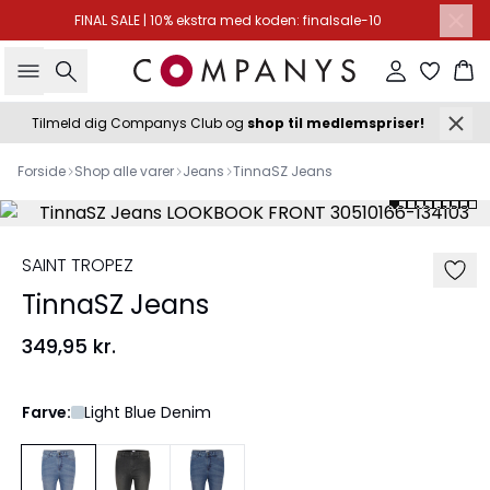
FINAL SALE | 10% ekstra med koden: finalsale-10
Søg
Log ind
Ku
Tilmeld dig Companys Club og
shop til medlemspriser!
Forside
Shop alle varer
Jeans
TinnaSZ Jeans
SAINT TROPEZ
TinnaSZ Jeans
349,95 kr.
Farve:
Light Blue Denim