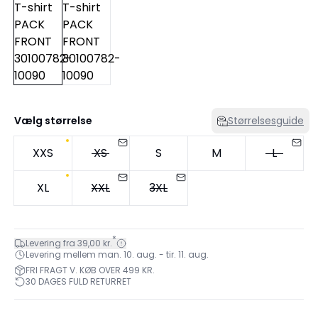
Vælg størrelse
Størrelsesguide
XXS
XS
S
M
L
XL
XXL
3XL
*
Levering fra 39,00 kr.
Levering mellem man. 10. aug. - tir. 11. aug.
FRI FRAGT V. KØB OVER 499 KR.
30 DAGES FULD RETURRET