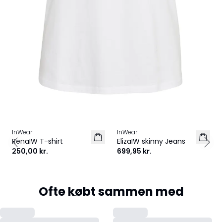
InWear
InWear
RenaIW T-shirt
ElizaIW skinny Jeans
Previous slide
Next
250,00 kr.
699,95 kr.
Ofte købt sammen med