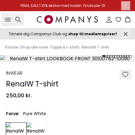
FINAL SALE | 10% ekstra med koden: finalsale-10
Søg
Log ind
Ku
Tilmeld dig Companys Club og
shop til medlemspriser!
Forside
Shop alle varer
Toppe & t-shirts
RenaIW T-shirt
INWEAR
RenaIW T-shirt
250,00 kr.
Farve:
Pure White