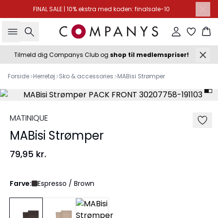
FINAL SALE | 10% ekstra med koden: finalsale-10
Søg
Log ind
Ku
Tilmeld dig Companys Club og
shop til medlemspriser!
Forside
Herretøj
Sko & accessories
MABisi Strømper
MATINIQUE
MABisi Strømper
79,95 kr.
Farve:
Espresso / Brown