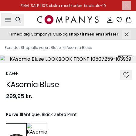
FINAL SALE | 10% ekstra med koden: finalsale-10
Søg
Log ind
Ku
Tilmeld dig Companys Club og
shop til medlemspriser!
Forside
Shop alle varer
Bluser
KAsomia Bluse
KAFFE
KAsomia Bluse
299,95 kr.
Farve:
Antique, Black Zebra Print