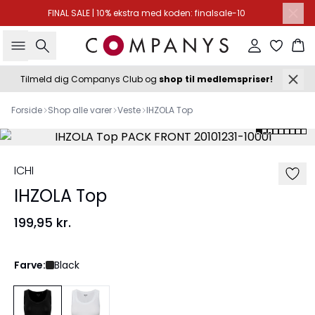
FINAL SALE | 10% ekstra med koden: finalsale-10
Søg
Log ind
Ku
Tilmeld dig Companys Club og
shop til medlemspriser!
Forside
Shop alle varer
Veste
IHZOLA Top
ICHI
IHZOLA Top
199,95 kr.
Farve:
Black