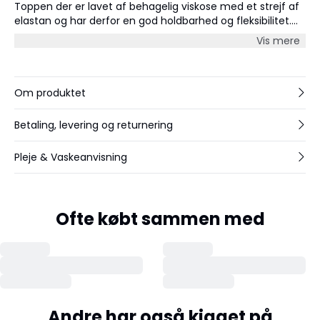
Toppen der er lavet af behagelig viskose med et strejf af
elastan og har derfor en god holdbarhed og fleksibilitet.
Kombiner den med et par jeans for et casual look eller
Vis mere
med en nederdel til de mere formelle anledninger.
Om produktet
Betaling, levering og returnering
Pleje & Vaskeanvisning
Ofte købt sammen med
Andre har også kigget på