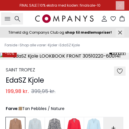
FINAL SALE | 10% ekstra med koden: finalsale-10
Søg
Log ind
Ku
Tilmeld dig Companys Club og
shop til medlemspriser!
Forside
Shop alle varer
Kjoler
EdaSZ Kjole
-50%
SAINT TROPEZ
EdaSZ Kjole
199,98 kr.
399,95 kr.
Farve:
Tan Pebbles / Nature