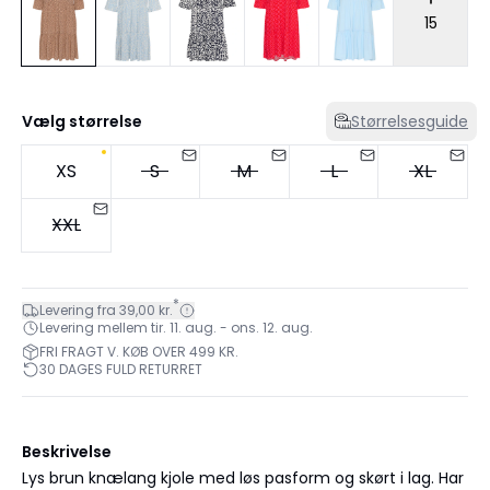
15
Vælg størrelse
Størrelsesguide
XS
S
M
L
XL
XXL
*
Levering fra 39,00 kr.
Levering mellem tir. 11. aug. - ons. 12. aug.
FRI FRAGT V. KØB OVER 499 KR.
30 DAGES FULD RETURRET
Beskrivelse
Lys brun knælang kjole med løs pasform og skørt i lag. Har