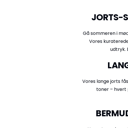
JORTS-S
Gå sommeren i møde 
Vores kuraterede
udtryk. 
LANG
Vores lange jorts få
toner – hvert 
BERMUD