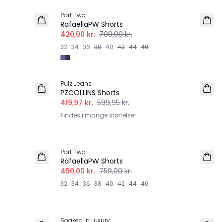
Part Two
RafaellaPW Shorts
420,00 kr.
700,00 kr.
32
34
36
38
40
42
44
46
-30%
Pulz Jeans
PZCOLLINS Shorts
419,97 kr.
599,95 kr.
Findes i mange størrelser
-40%
Part Two
RafaellaPW Shorts
450,00 kr.
750,00 kr.
32
34
36
38
40
42
44
46
-30%
Soaked in Luxury