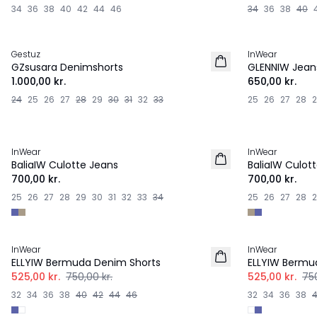
34
36
38
40
42
44
46
34
36
38
40
Gestuz
InWear
NYHED
NYHED
GZsusara Denimshorts
GLENNIW Jean
1.000,00 kr.
650,00 kr.
24
25
26
27
28
29
30
31
32
33
25
26
27
28
InWear
InWear
NYHED
BaliaIW Culotte Jeans
BaliaIW Culot
700,00 kr.
700,00 kr.
25
26
27
28
29
30
31
32
33
34
25
26
27
28
-30%
-30%
InWear
InWear
ELLYIW Bermuda Denim Shorts
ELLYIW Bermu
525,00 kr.
750,00 kr.
525,00 kr.
750
32
34
36
38
40
42
44
46
32
34
36
38