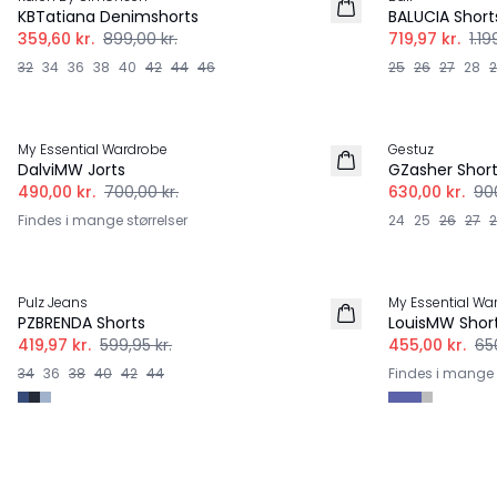
KBTatiana Denimshorts
BALUCIA Short
359,60 kr.
899,00 kr.
719,97 kr.
1.19
32
34
36
38
40
42
44
46
25
26
27
28
-30%
-30%
My Essential Wardrobe
Gestuz
DalviMW Jorts
GZasher Shor
490,00 kr.
700,00 kr.
630,00 kr.
900
Findes i mange størrelser
24
25
26
27
-30%
-30%
Pulz Jeans
My Essential Wa
PZBRENDA Shorts
LouisMW Shor
419,97 kr.
599,95 kr.
455,00 kr.
650
34
36
38
40
42
44
Findes i mange s