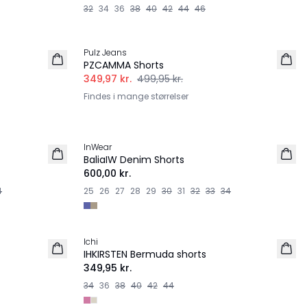
32
34
36
38
40
42
44
46
-30%
Pulz Jeans
PZCAMMA Shorts
349,97 kr.
499,95 kr.
Findes i mange størrelser
InWear
NYHED
BaliaIW Denim Shorts
600,00 kr.
4
25
26
27
28
29
30
31
32
33
34
Ichi
IHKIRSTEN Bermuda shorts
349,95 kr.
34
36
38
40
42
44