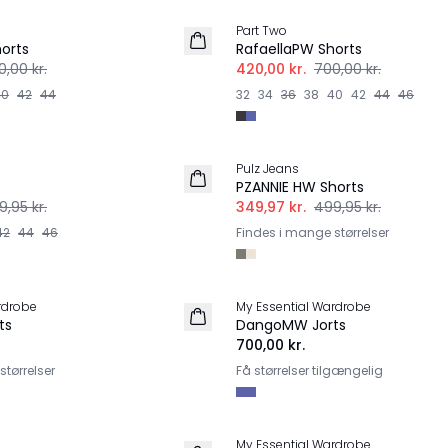
Part Two
orts
RafaellaPW Shorts
0,00 kr.
420,00 kr.
700,00 kr.
40
42
44
32
34
36
38
40
42
44
46
-30%
Pulz Jeans
PZANNIE HW Shorts
9,95 kr.
349,97 kr.
499,95 kr.
42
44
46
Findes i mange størrelser
rdrobe
My Essential Wardrobe
ts
DangoMW Jorts
700,00 kr.
tørrelser
Få størrelser tilgængelig
-20%
My Essential Wardrobe