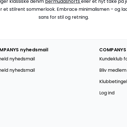
ger klassiske denim
bermudashorts
eller et nyt take på j
or et stilrent sommerlook. Embrace minimalismen – og lad 
sans for stil og retning.
MPANYS nyhedsmail
COMPANYS
meld nyhedsmail
Kundeklub f
eld nyhedsmail
Bliv medlem
Klubbetinge
Log ind