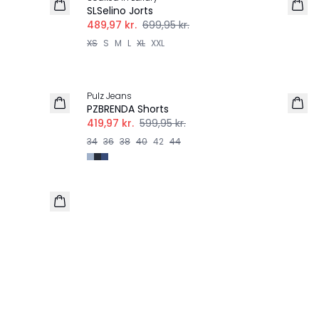
SLSelino Jorts
489,97 kr.
699,95 kr.
XS
S
M
L
XL
XXL
-30%
Pulz Jeans
PZBRENDA Shorts
419,97 kr.
599,95 kr.
34
36
38
40
42
44