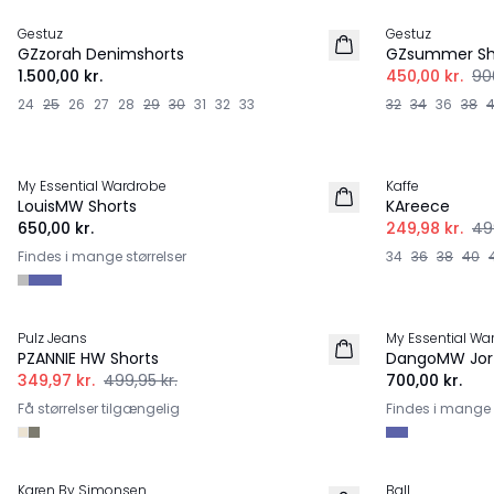
Gestuz
Gestuz
NYHED
GZzorah Denimshorts
GZsummer Sh
1.500,00 kr.
450,00 kr.
90
24
25
26
27
28
29
30
31
32
33
32
34
36
38
-50%
My Essential Wardrobe
Kaffe
LouisMW Shorts
KAreece
650,00 kr.
249,98 kr.
49
Findes i mange størrelser
34
36
38
40
-30%
Pulz Jeans
My Essential Wa
PZANNIE HW Shorts
DangoMW Jor
349,97 kr.
499,95 kr.
700,00 kr.
Få størrelser tilgængelig
Findes i mange s
-60%
-40%
Karen By Simonsen
Ball