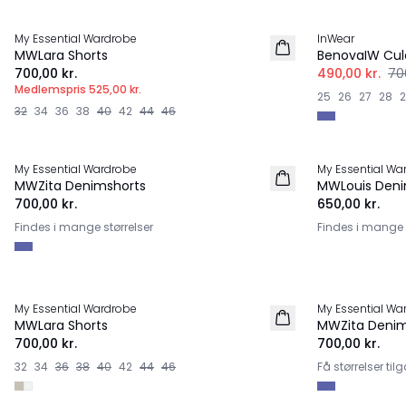
MEMBERS DEAL | 25%
-30%
My Essential Wardrobe
InWear
NYHED
MWLara Shorts
BenovaIW Cul
700,00 kr.
490,00 kr.
70
Medlemspris
525,00 kr.
25
26
27
28
32
34
36
38
40
42
44
46
My Essential Wardrobe
My Essential Wa
NYHED
NYHED
MWZita Denimshorts
MWLouis Deni
700,00 kr.
650,00 kr.
Findes i mange størrelser
Findes i mange s
My Essential Wardrobe
My Essential Wa
MWLara Shorts
MWZita Denim
700,00 kr.
700,00 kr.
32
34
36
38
40
42
44
46
Få størrelser ti
-50%