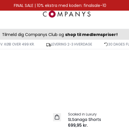
FINAL SALE | 10% ekstra med koden: finalsale-10
Tilmeld dig Companys Club og
shop til medlemspriser!
 V. KØB OVER 499 KR.
LEVERING 2-3 HVERDAGE
30 DAGES F
Soaked in Luxury
NYHED
SLSanaga Shorts
699,95 kr.