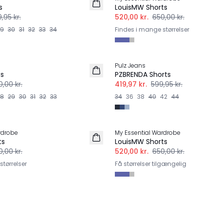
s
LouisMW Shorts
9,95 kr.
520,00 kr.
650,00 kr.
29
30
31
32
33
34
Findes i mange størrelser
-30%
Pulz Jeans
ts
PZBRENDA Shorts
,00 kr.
419,97 kr.
599,95 kr.
28
29
30
31
32
33
34
36
38
40
42
44
-20%
rdrobe
My Essential Wardrobe
ts
LouisMW Shorts
,00 kr.
520,00 kr.
650,00 kr.
tørrelser
Få størrelser tilgængelig