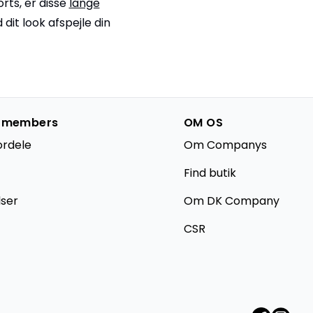
orts, er disse
lange
dit look afspejle din
 members
OM OS
ordele
Om Companys
Find butik
lser
Om DK Company
CSR