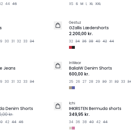
42
44
46
XS
S
M
L
XL
XXL
Gestuz
s
GZallis Lædershorts
2.200,00 kr.
29
30
31
32
33
34
32
34
36
38
40
42
44
InWear
NYHED
te Jeans
BaliaIW Denim Shorts
600,00 kr.
29
30
31
32
33
34
25
26
27
28
29
30
31
32
33
3
Ichi
da Denim Shorts
IHKIRSTEN Bermuda shorts
,00 kr.
349,95 kr.
40
42
44
46
34
36
38
40
42
44