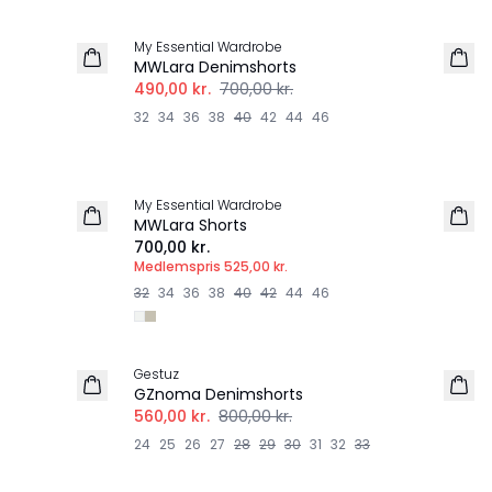
-30%
My Essential Wardrobe
MWLara Denimshorts
490,00 kr.
700,00 kr.
32
34
36
38
40
42
44
46
MEMBERS DEAL | 25%
My Essential Wardrobe
NYHED
MWLara Shorts
700,00 kr.
Medlemspris
525,00 kr.
32
34
36
38
40
42
44
46
-30%
Gestuz
GZnoma Denimshorts
560,00 kr.
800,00 kr.
24
25
26
27
28
29
30
31
32
33
-40%