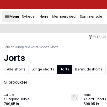
Menu
Nyheder
Herre
Members deal
Summer sale
FRI FRAGT
Forside
Shop alle varer
Shorts
Jorts
Jorts
Alle shorts
Lange shorts
Jorts
Bermudashorts
51 produkter
Culture
Kaffe
NYHED
NYHED
CUtajana Jakke
KAjordi Shorts
799,95 kr.
599,95 kr.