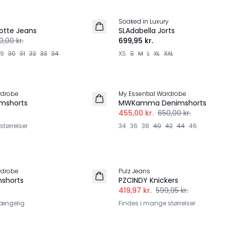
Soaked in Luxury
NYHED
otte Jeans
SLAdabella Jorts
0,00 kr.
699,95 kr.
29
30
31
32
33
34
XS
S
M
L
XL
XXL
-30%
rdrobe
My Essential Wardrobe
mshorts
MWKamma Denimshorts
455,00 kr.
650,00 kr.
tørrelser
34
36
38
40
42
44
46
-30%
rdrobe
Pulz Jeans
shorts
PZCINDY Knickers
419,97 kr.
599,95 kr.
lgængelig
Findes i mange størrelser
-40%