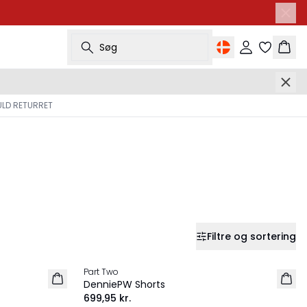
Søg
Log ind
Kurv
ULD RETURRET
Filtre og sortering
Part Two
NYHED
DenniePW Shorts
699,95 kr.