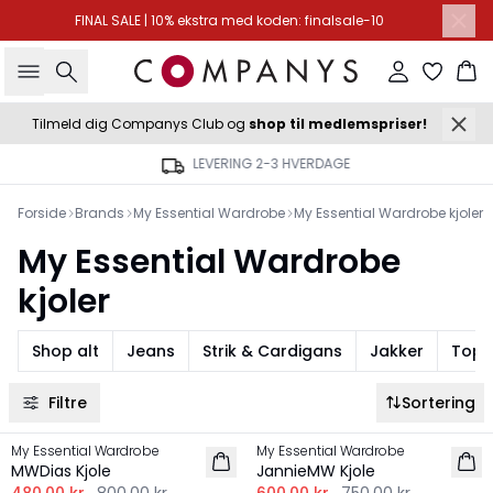
FINAL SALE | 10% ekstra med koden: finalsale-10
Søg
Log ind
Ku
Tilmeld dig Companys Club og
shop til medlemspriser!
LEVERING 2-3 HVERDAGE
Forside
Brands
My Essential Wardrobe
My Essential Wardrobe kjoler
My Essential Wardrobe
kjoler
Shop alt
Jeans
Strik & Cardigans
Jakker
Topp
Filtre
Sortering
-40%
-20%
My Essential Wardrobe
My Essential Wardrobe
HØR
HØR
MWDias Kjole
JannieMW Kjole