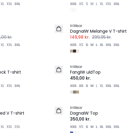
XL
XXL
3XL
XXS
XS
S
M
L
XL
XXL
3XL
-50%
InWear
DagnaIW Melange V T-shirt
,00 kr.
149,98 kr.
299,95 kr.
XL
XXL
3XL
XXS
XS
S
M
L
XL
XXL
3XL
InWear
ck T-shirt
FangIW uldTop
450,00 kr.
XL
XXL
3XL
XXS
XS
S
M
L
XL
XXL
3XL
InWear
ed V T-shirt
DagnaIW Top
350,00 kr.
XL
XXL
3XL
XXS
XS
S
M
L
XL
XXL
3XL