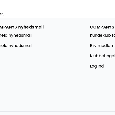
r.
MPANYS nyhedsmail
COMPANYS
meld nyhedsmail
Kundeklub f
eld nyhedsmail
Bliv medlem
Klubbetinge
Log ind