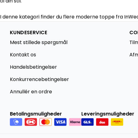
til din stil.
I denne kategori finder du flere moderne toppe fra InWea
KUNDESERVICE
CO
Mest stillede spørgsmål
Til
Kontakt os
Afm
Handelsbetingelser
Konkurrencebetingelser
Annullér en ordre
Betalingsmuligheder
Leveringsmuligheder