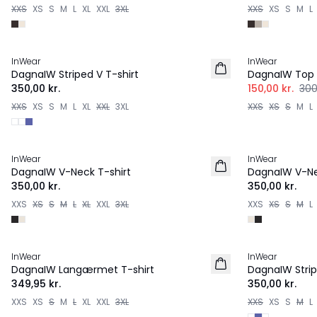
XXS
XS
S
M
L
XL
XXL
3XL
XXS
XS
S
M
L
-50%
InWear
InWear
NYHED
DagnaIW Striped V T-shirt
DagnaIW Top
350,00 kr.
150,00 kr.
300
XXS
XS
S
M
L
XL
XXL
3XL
XXS
XS
S
M
L
InWear
InWear
DagnaIW V-Neck T-shirt
DagnaIW V-Ne
350,00 kr.
350,00 kr.
XXS
XS
S
M
L
XL
XXL
3XL
XXS
XS
S
M
L
InWear
InWear
DagnaIW Langærmet T-shirt
DagnaIW Strip
349,95 kr.
350,00 kr.
XXS
XS
S
M
L
XL
XXL
3XL
XXS
XS
S
M
L