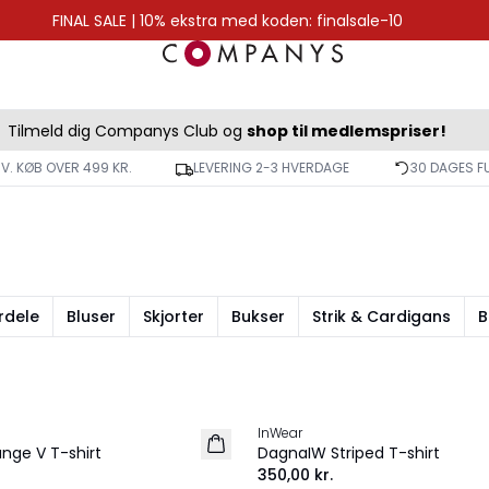
FINAL SALE | 10% ekstra med koden: finalsale-10
Tilmeld dig Companys Club og
shop til medlemspriser!
 V. KØB OVER 499 KR.
LEVERING 2-3 HVERDAGE
30 DAGES F
rdele
Bluser
Skjorter
Bukser
Strik & Cardigans
B
InWear
NYHED
nge V T-shirt
DagnaIW Striped T-shirt
350,00 kr.