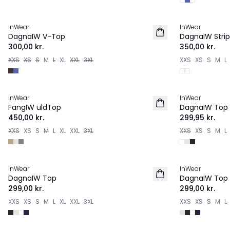
InWear
InWear
NYHED
DagnaIW V-Top
DagnaIW Strip
300,00 kr.
350,00 kr.
XXS
XS
S
M
L
XL
XXL
3XL
XXS
XS
S
M
L
InWear
InWear
FangIW uldTop
DagnaIW Top
450,00 kr.
299,95 kr.
XXS
XS
S
M
L
XL
XXL
3XL
XXS
XS
S
M
L
InWear
InWear
DagnaIW Top
DagnaIW Top
299,00 kr.
299,00 kr.
XXS
XS
S
M
L
XL
XXL
3XL
XXS
XS
S
M
L