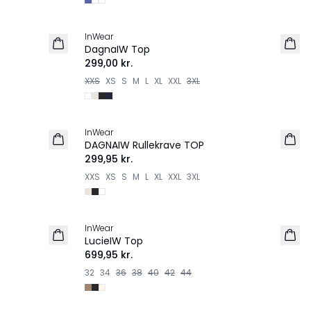
InWear
DagnaIW Top
299,00 kr.
XXS
XS
S
M
L
XL
XXL
3XL
InWear
DAGNAIW Rullekrave TOP
299,95 kr.
XXS
XS
S
M
L
XL
XXL
3XL
InWear
PREMIUM
LucieIW Top
699,95 kr.
32
34
36
38
40
42
44