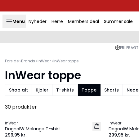
Menu
Nyheder
Herre
Members deal
Summer sale
FRI FRAGT
Forside
Brands
InWear
InWear toppe
InWear toppe
Shop alt
Kjoler
T-shirts
Toppe
Shorts
Nede
30 produkter
InWear
InWear
NYHED
NYHED
DagnaIW Melange T-shirt
DagnaIW Mela
299,95 kr.
299,95 kr.