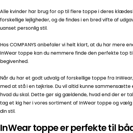
Alle kvinder har brug for op til flere toppe i deres klæd
forskellige lejligheder, og de findes i en bred vifte af udg
uanset personlig stil.
Hos COMPANYS anbefaler vi helt klart, at du har mere end
InWear toppe kan du nemmere finde den perfekte top til et
begivenhed.
Når du har et godt udvalg af forskellige toppe fra InWear
med at stå i en tøjkrise. Du vil altid kunne sammensætte 
hvad du skal. Dette gør sig gældende, hvad end der er tale 
tag et kig her i vores sortiment af InWear toppe og væl
din stil.
InWear toppe er perfekte til bå