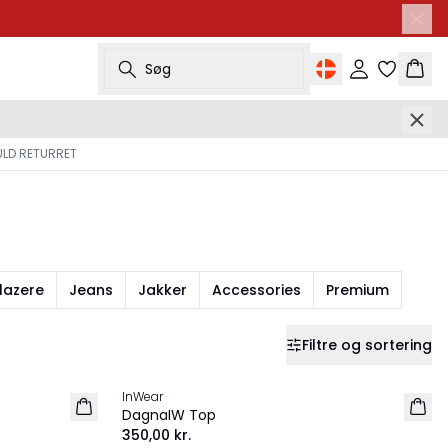
Søg
Log ind
Kurv
ULD RETURRET
lazere
Jeans
Jakker
Accessories
Premium
Filtre og sortering
InWear
NYHED
DagnaIW Top
350,00 kr.