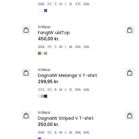
XXS
XS
S
M
L
XL
XXL
3XL
InWear
FangIW uldTop
450,00 kr.
XXS
XS
S
M
L
XL
XXL
3XL
InWear
DagnaIW Melange V T-shirt
299,95 kr.
XXS
XS
S
M
L
XL
XXL
3XL
InWear
DagnaIW Striped V T-shirt
350,00 kr.
XXS
XS
S
M
L
XL
XXL
3XL