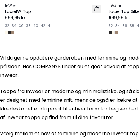
InWear
InWear
PREMIUM
PREMIUM
LucieIW Top
Lucie Top Sil
699,95 kr.
699,95 kr.
32
34
36
38
40
42
44
32
34
36
38
Vil du gerne opdatere garderoben med feminine og moderi
på siden. Hos COMPANYS finder du et godt udvalg af to
InWear.
Toppe fra InWear er moderne og minimalistiske, og så si
er designet med feminine snit, mens de også er lækre at
klædeskabet er du parat til enhver form for begivenhed.
af InWear toppe og find frem til dine favoritter.
Vælg mellem et hav af feminine og moderne InWear to