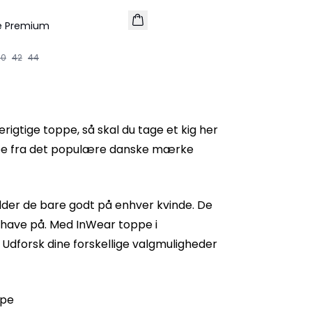
ke Premium
40
42
44
gtige toppe, så skal du tage et kig her
ppe fra det populære danske mærke
dder de bare godt på enhver kvinde. De
 have på. Med InWear toppe i
 Udforsk dine forskellige valgmuligheder
ppe