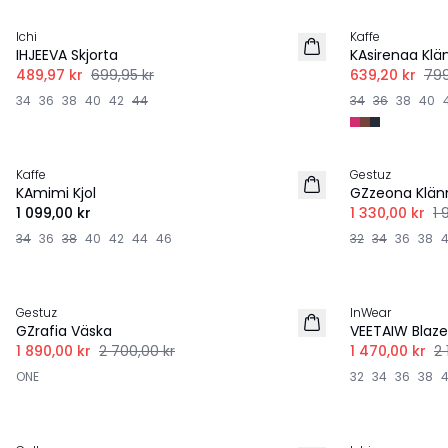
Ichi
Kaffe
IHJEEVA Skjorta
KAsirenaa Klä
489,97 kr
699,95 kr
639,20 kr
799
34
36
38
40
42
44
34
36
38
40
-30%
Kaffe
Gestuz
NYHET
LINNE
KAmimi Kjol
GZzeona Klän
1 099,00 kr
1 330,00 kr
1 
34
36
38
40
42
44
46
32
34
36
38
-30%
-30%
Gestuz
InWear
LINNE
GZrafia Väska
VEETAIW Blaze
1 890,00 kr
2 700,00 kr
1 470,00 kr
2 
ONE
32
34
36
38