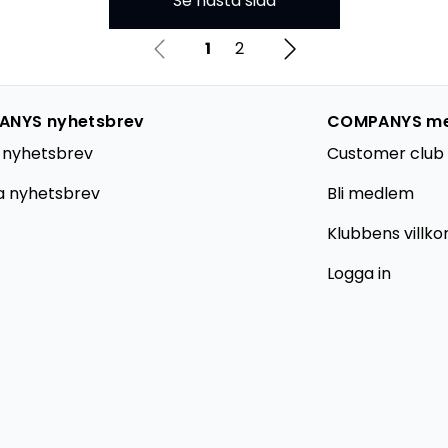
Se nästa sida
1
2
NYS nyhetsbrev
COMPANYS m
 nyhetsbrev
Customer club 
a nyhetsbrev
Bli medlem
Klubbens villko
Logga in