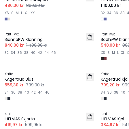
480,00 kr
800,00 kr
1 100,00 kr
XS
S
M
L
XL
XXL
32
34
36
38
-40%
-40%
Part Two
Part Two
BiannaPW Klänning
BodhiPW Klän
840,00 kr
1 400,00 kr
540,00 kr
900
32
34
36
38
40
42
44
46
XS
S
M
L
XL
X
-30%
-20%
Kaffe
Kaffe
KAgertrud Blus
KAgertrud Kjol
559,30 kr
799,00 kr
799,20 kr
999
34
36
38
40
42
44
46
34
36
38
40
-30%
-30%
Ichi
Ichi
IHELVIAS Skjorta
IHELVIAS Kjol
419,97 kr
599,95 kr
384,97 kr
549