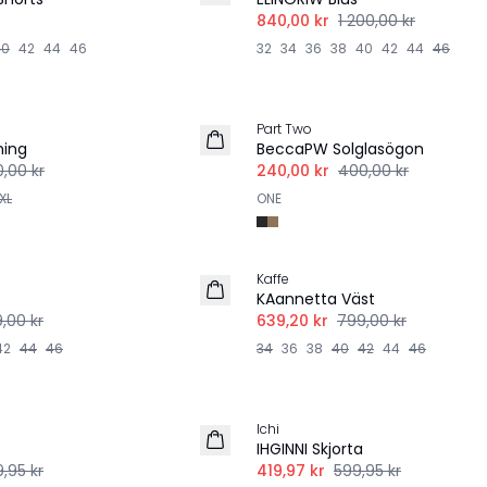
840,00 kr
1 200,00 kr
40
42
44
46
32
34
36
38
40
42
44
46
-40%
Part Two
ning
BeccaPW Solglasögon
,00 kr
240,00 kr
400,00 kr
XL
ONE
-20%
Kaffe
LINNE
KAannetta Väst
,00 kr
639,20 kr
799,00 kr
42
44
46
34
36
38
40
42
44
46
-30%
Ichi
IHGINNI Skjorta
,95 kr
419,97 kr
599,95 kr