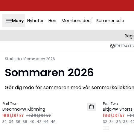
Meny
Nyheter
Herr
Members deal
Summer sale
Regi
FRI FRAKT 
Startsida
Sommaren 2026
Sommaren 2026
Gör dig redo för sommaren med vår sommarkollektion, 
Previous slide
-40%
-40%
Part Two
Part Two
BreannaPW Klänning
BitjaPW Shorts
900,00 kr
1 500,00 kr
660,00 kr
1 1
32
34
36
38
40
42
44
46
32
34
36
38
4
Previous slide