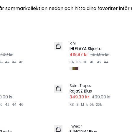
r sommarkollektion nedan och hitta dina favoriter infö
-30%
Ichi
s
IHLELAYA Skjorta
00,00 kr
419,97 kr
599,95 kr
40
42
44
46
34
36
38
40
42
44
-30%
Saint Tropez
s
RajaSZ Blus
00,00 kr
349,30 kr
499,00 kr
40
42
44
46
XS
S
M
L
XL
XXL
-30%
InWear
LINNE
Shorts
ELINORIW Blus