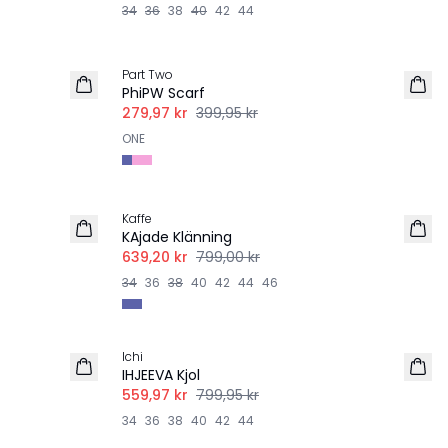
34
36
38
40
42
44
-30%
Part Two
PhiPW Scarf
279,97 kr
399,95 kr
ONE
-20%
Kaffe
KAjade Klänning
639,20 kr
799,00 kr
34
36
38
40
42
44
46
-30%
Ichi
IHJEEVA Kjol
559,97 kr
799,95 kr
34
36
38
40
42
44
-20%