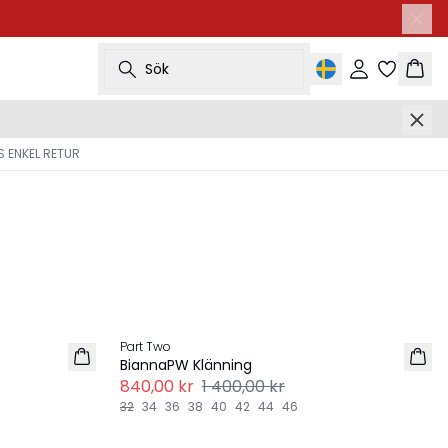
Sök
Logga in
Korg
 ENKEL RETUR
Next 
-40%
Part Two
BiannaPW Klänning
840,00 kr
1 400,00 kr
32
34
36
38
40
42
44
46
Next 