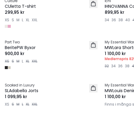
Culture
Ichi
NYHET
NYHET
CUletta T-shirt
IHNOVANNA Ca
299,95 kr
899,95 kr
XS
S
M
L
XL
XXL
34
36
38
40
MEMBERS DEAL 
Part Two
My Essential Wa
NYHET
NYHET
BeritePW Byxor
MWLara Short
900,00 kr
1 100,00 kr
Medlemspris
82
XS
S
M
L
XL
XXL
32
34
36
38
Soaked in Luxury
My Essential Wa
NYHET
NYHET
SLAdabella Jorts
MWLouis Deni
1 099,95 kr
1 100,00 kr
XS
S
M
L
XL
XXL
Finns i många s