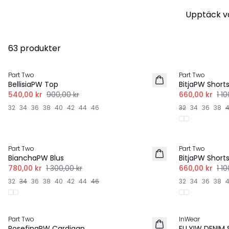
Upptäck vå
63 produkter
-40%
-40%
Part Two
Part Two
BellisiaPW Top
BitjaPW Short
540,00 kr
900,00 kr
660,00 kr
1 1
32
34
36
38
40
42
44
46
32
34
36
38
-40%
-40%
Part Two
Part Two
BianchaPW Blus
BitjaPW Short
780,00 kr
1 300,00 kr
660,00 kr
1 1
32
34
36
38
40
42
44
46
32
34
36
38
-40%
Part Two
InWear
NYHET
RosefinaPW Cardigan
ELLYIW DENIM 