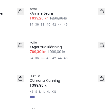
Kaffe
eri
KAmimi Jeans
1 039,20 kr
1 299,00 kr
34
36
38
40
42
44
46
-30%
Kaffe
KAgertrud Klänning
769,30 kr
1 099,00 kr
34
36
38
40
42
44
46
Culture
NYHET
CUmona Klänning
1 399,95 kr
XS
S
M
L
XL
XXL