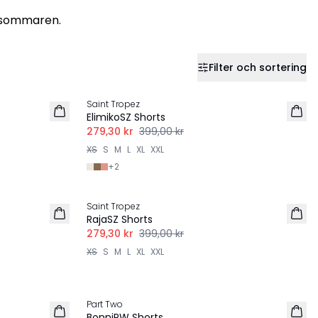
r sommaren.
Filter och sortering
-30%
Saint Tropez
ElimikoSZ Shorts
279,30 kr
399,00 kr
XS
S
M
L
XL
XXL
+
2
-30%
Saint Tropez
RajaSZ Shorts
279,30 kr
399,00 kr
XS
S
M
L
XL
XXL
-30%
Part Two
BonniPW Shorts