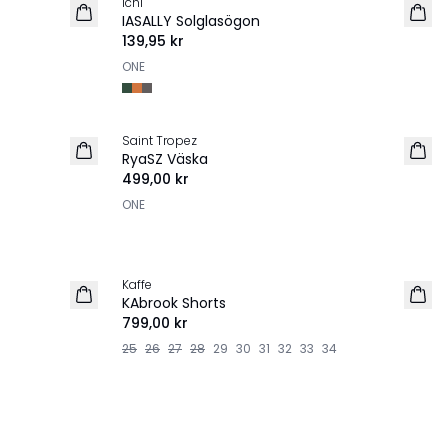
Ichi
NYHET
IASALLY Solglasögon
139,95 kr
ONE
Saint Tropez
NYHET
RyaSZ Väska
499,00 kr
ONE
Kaffe
NYHET
KAbrook Shorts
799,00 kr
25
26
27
28
29
30
31
32
33
34