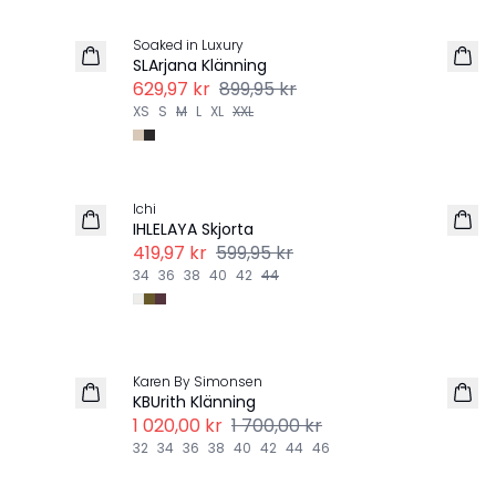
-30%
Soaked in Luxury
SLArjana Klänning
629,97 kr
899,95 kr
XS
S
M
L
XL
XXL
Next 
-30%
Ichi
IHLELAYA Skjorta
419,97 kr
599,95 kr
34
36
38
40
42
44
Next 
-40%
Karen By Simonsen
LINNE
KBUrith Klänning
1 020,00 kr
1 700,00 kr
32
34
36
38
40
42
44
46