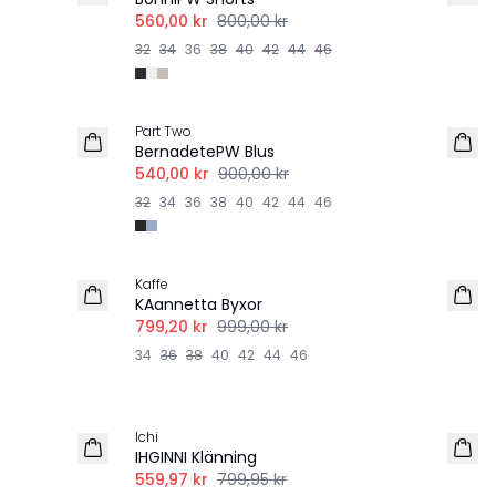
560,00 kr
800,00 kr
32
34
36
38
40
42
44
46
-40%
Part Two
BernadetePW Blus
540,00 kr
900,00 kr
32
34
36
38
40
42
44
46
-20%
Kaffe
LINNE
KAannetta Byxor
799,20 kr
999,00 kr
34
36
38
40
42
44
46
-30%
Ichi
IHGINNI Klänning
559,97 kr
799,95 kr