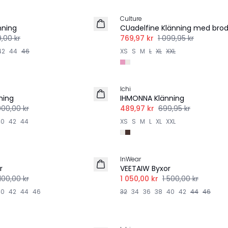
Culture
nning
CUadelfine Klänning med brod
,00 kr
769,97 kr
1 099,95 kr
42
44
46
XS
S
M
L
XL
XXL
-30%
Ichi
ning
IHMONNA Klänning
900,00 kr
489,97 kr
699,95 kr
40
42
44
XS
S
M
L
XL
XXL
-30%
InWear
LINNE
r
VEETAIW Byxor
100,00 kr
1 050,00 kr
1 500,00 kr
40
42
44
46
32
34
36
38
40
42
44
46