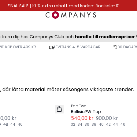
FINAL SALE | 10 % extra rabatt med koden: finalsale-10
strera dig hos Companys Club och
handla till medlemspriser!
VID KÖP ÖVER 499 KR.
LEVERANS 4-5 VARDAGAR
30 DAGARS
där lätta material möter säsongens viktigaste trender.
-40%
Part Two
BellisiaPW Top
00,00 kr
540,00 kr
900,00 kr
0
42
44
46
32
34
36
38
40
42
44
46
Explore more