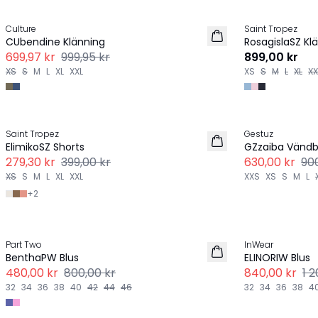
-30%
Culture
Saint Tropez
NYHET
CUbendine Klänning
RosagislaSZ Kl
699,97 kr
999,95 kr
899,00 kr
XS
S
M
L
XL
XXL
XS
S
M
L
XL
XX
Previous slide
-30%
-30%
Saint Tropez
Gestuz
ElimikoSZ Shorts
GZzaiba Vändb
279,30 kr
399,00 kr
630,00 kr
900
XS
S
M
L
XL
XXL
XXS
XS
S
M
L
+
2
Previous slide
-40%
-30%
Part Two
InWear
LINNE
LINNE
BenthaPW Blus
ELINORIW Blus
480,00 kr
800,00 kr
840,00 kr
1 
32
34
36
38
40
42
44
46
32
34
36
38
4