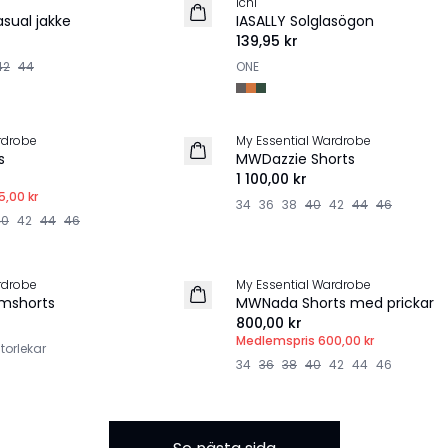
Ichi
NYHET
sual jakke
IASALLY Solglasögon
139,95 kr
42
44
ONE
| 25%
rdrobe
My Essential Wardrobe
NYHET
s
MWDazzie Shorts
1 100,00 kr
5,00 kr
34
36
38
40
42
44
46
40
42
44
46
MEMBERS DEAL | 25%
rdrobe
My Essential Wardrobe
NYHET
mshorts
MWNada Shorts med prickar
800,00 kr
Medlemspris
600,00 kr
torlekar
34
36
38
40
42
44
46