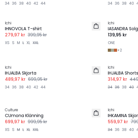
34
36
38
40
42
44
34
36
38
40
-30%
Ichi
Ichi
IHNOVOLA T-shirt
IASANDRA Sol
279,97 kr
399,95 kr
139,95 kr
XS
S
M
L
XL
XXL
ONE
+
2
-30%
-30%
Ichi
Ichi
IHJALBA Skjorta
IHJALBA Short
489,97 kr
699,95 kr
314,97 kr
449
34
36
38
40
42
44
34
36
38
40
-30%
-30%
Culture
Ichi
CUmona Klänning
IHKAMINA Skjo
699,97 kr
999,95 kr
559,97 kr
799
XS
S
M
L
XL
XXL
34
36
38
40
-30%
-20%