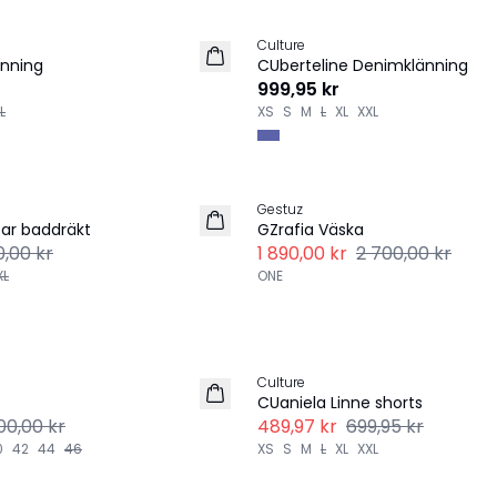
Culture
NYHET
änning
CUberteline Denimklänning
999,95 kr
L
XS
S
M
L
XL
XXL
Explore more
-30%
Gestuz
ar baddräkt
GZrafia Väska
,00 kr
1 890,00 kr
2 700,00 kr
XL
ONE
Explore more
-30%
Culture
LINNE
CUaniela Linne shorts
200,00 kr
489,97 kr
699,95 kr
0
42
44
46
XS
S
M
L
XL
XXL