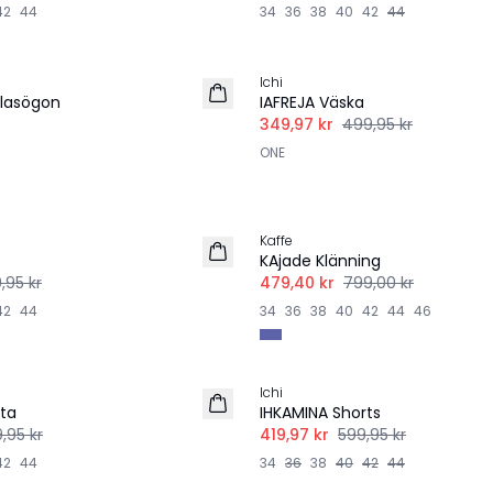
42
44
34
36
38
40
42
44
-30%
Ichi
glasögon
IAFREJA Väska
349,97 kr
499,95 kr
ONE
-40%
Kaffe
s
KAjade Klänning
,95 kr
479,40 kr
799,00 kr
42
44
34
36
38
40
42
44
46
-30%
Ichi
rta
IHKAMINA Shorts
,95 kr
419,97 kr
599,95 kr
42
44
34
36
38
40
42
44
-30%