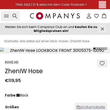
FINAL SALE | 10 % extra mit dem Code: finalsale-1
Suche
Einloggen
Wa
Melden Sie sich beim Companys Club an und
kaufen Sie zu
Mitgliedspreisen ein!
Startseite
Alle artikel auf einen blick
Hosen
ZhenIW Hose
INWEAR
ZhenIW Hose
€119,95
Farbe:
Black
Größen
Größentabelle