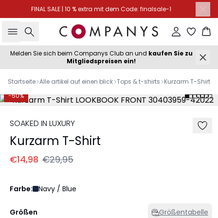
FINAL SALE | 10 % extra mit dem Code: finalsale-1
Suche
Einloggen
Wa
Melden Sie sich beim Companys Club an und
kaufen Sie zu
Mitgliedspreisen ein!
Startseite
Alle artikel auf einen blick
Tops & t-shirts
Kurzarm T-Shirt
-50%
SOAKED IN LUXURY
Kurzarm T-Shirt
€14,98
€29,95
Farbe:
Navy / Blue
Größen
Größentabelle