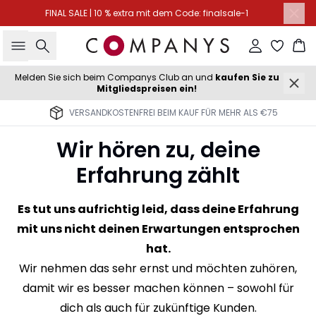
FINAL SALE | 10 % extra mit dem Code: finalsale-1
Suche
Einloggen
Wa
Melden Sie sich beim Companys Club an und
kaufen Sie zu
Mitgliedspreisen ein!
VERSANDKOSTENFREI BEIM KAUF FÜR MEHR ALS €75
Wir hören zu, deine
Erfahrung zählt
Es tut uns aufrichtig leid, dass deine Erfahrung
mit uns nicht deinen Erwartungen entsprochen
hat.
Wir nehmen das sehr ernst und möchten zuhören,
damit wir es besser machen können – sowohl für
dich als auch für zukünftige Kunden.