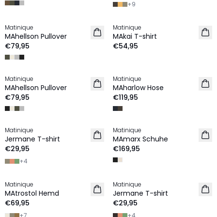
+
9
Matinique
Matinique
NEU
NEU
MAhellson Pullover
MAkai T-shirt
€79,95
€54,95
Matinique
Matinique
NEU
NEU
MAhellson Pullover
MAharlow Hose
€79,95
€119,95
Matinique
Matinique
2 für €45
NEU
Jermane T-shirt
MAmarx Schuhe
NEU
€29,95
€169,95
+
4
Matinique
Matinique
2 for €120
2 für €45
MAtrostol Hemd
Jermane T-shirt
NEU
NEU
€69,95
€29,95
+
7
+
4