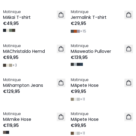
Matinique
Matinique
NEU
2 für €45
MAkai T-shirt
Jermalink T-shirt
NEU
€49,95
€29,95
+
15
Matinique
Matinique
2 for €120
NEU
MAChristaldo Hemd
MAsweatio Pullover
NEU
€69,95
€139,95
+
3
Matinique
Matinique
NEU
NEU
MAhampton Jeans
MApete Hose
€129,95
€99,95
+
11
Matinique
Matinique
NEU
NEU
MAmike Hose
MApete Hose
€119,95
€99,95
+
11