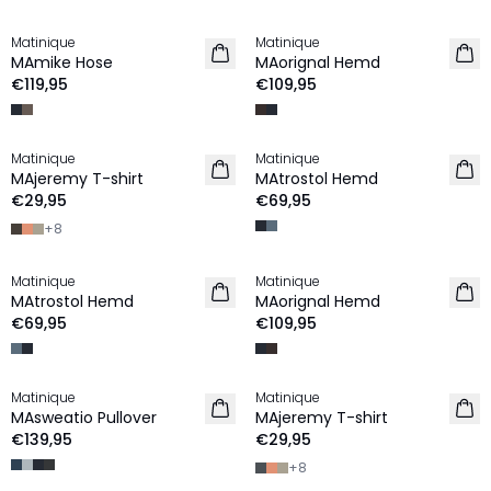
Matinique
Matinique
NEU
NEU
MAmike Hose
MAorignal Hemd
€119,95
€109,95
Matinique
Matinique
2 für €45
2 for €120
MAjeremy T-shirt
MAtrostol Hemd
NEU
NEU
€29,95
€69,95
+
8
Matinique
Matinique
2 for €120
NEU
MAtrostol Hemd
MAorignal Hemd
NEU
€69,95
€109,95
Matinique
Matinique
NEU
2 für €45
MAsweatio Pullover
MAjeremy T-shirt
NEU
€139,95
€29,95
+
8