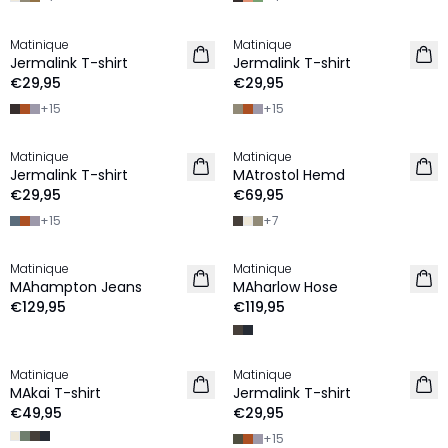
Matinique
Matinique
2 für €45
2 für €45
Jermalink T-shirt
Jermalink T-shirt
NEU
NEU
€29,95
€29,95
+
15
+
15
Matinique
Matinique
2 für €45
2 for €120
Jermalink T-shirt
MAtrostol Hemd
NEU
NEU
€29,95
€69,95
+
15
+
7
Matinique
Matinique
NEU
NEU
MAhampton Jeans
MAharlow Hose
€129,95
€119,95
Matinique
Matinique
NEU
2 für €45
MAkai T-shirt
Jermalink T-shirt
NEU
€49,95
€29,95
+
15