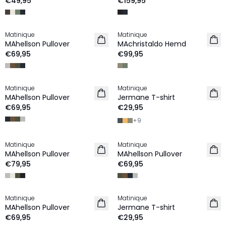
€49,95
€159,95
Matinique
Matinique
2 for €120
NEU
MAhellson Pullover
MAchristaldo Hemd
NEU
€69,95
€99,95
Matinique
Matinique
2 for €120
2 für €45
MAhellson Pullover
Jermane T-shirt
NEU
NEU
€69,95
€29,95
+
9
Matinique
Matinique
NEU
2 for €120
MAhellson Pullover
MAhellson Pullover
NEU
€79,95
€69,95
Matinique
Matinique
2 for €120
2 für €45
MAhellson Pullover
Jermane T-shirt
NEU
NEU
€69,95
€29,95