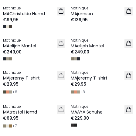
Matinique
Matinique
NEU
NEU
MAChristaldo Hemd
MAjemsen
€99,95
€139,95
Matinique
Matinique
NEU
NEU
MAelijah Mantel
MAelijah Mantel
€249,00
€249,00
Matinique
Matinique
2 für €45
2 für €45
MAjeremy T-shirt
MAjeremy T-shirt
NEU
NEU
€29,95
€29,95
+
8
+
8
Matinique
Matinique
2 for €120
NEU
MAtrostol Hemd
MAAYA Schuhe
NEU
€69,95
€229,00
+
7