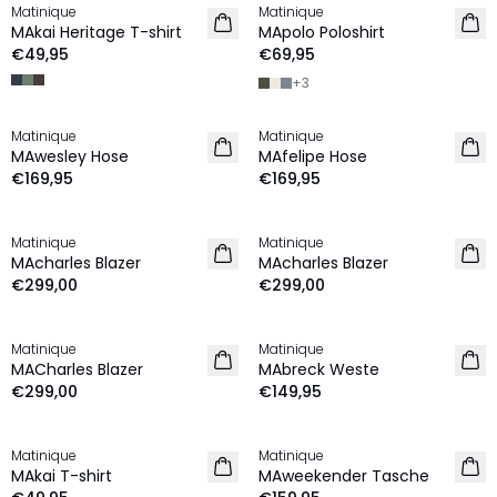
Matinique
Matinique
NEU
NEU
MAkai Heritage T-shirt
MApolo Poloshirt
€49,95
€69,95
+
3
Matinique
Matinique
NEU
NEU
MAwesley Hose
MAfelipe Hose
€169,95
€169,95
Matinique
Matinique
NEU
NEU
MAcharles Blazer
MAcharles Blazer
€299,00
€299,00
Matinique
Matinique
NEU
NEU
MACharles Blazer
MAbreck Weste
€299,00
€149,95
Matinique
Matinique
NEU
NEU
MAkai T-shirt
MAweekender Tasche