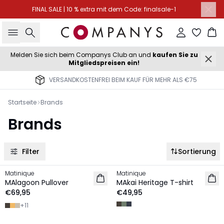
FINAL SALE | 10 % extra mit dem Code: finalsale-1
Suche
Einloggen
Wa
Melden Sie sich beim Companys Club an und
kaufen Sie zu
Mitgliedspreisen ein!
VERSANDKOSTENFREI BEIM KAUF FÜR MEHR ALS €75
Startseite
Brands
Brands
Filter
Sortierung
Matinique
Matinique
NEU
NEU
MAlagoon Pullover
MAkai Heritage T-shirt
€69,95
€49,95
+
11