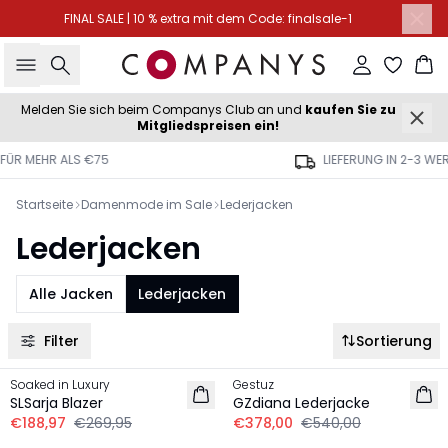
FINAL SALE | 10 % extra mit dem Code: finalsale-1
Suche
Einloggen
Wa
Melden Sie sich beim Companys Club an und
kaufen Sie zu
Mitgliedspreisen ein!
5
LIEFERUNG IN 2-3 WERKTAGEN
Startseite
Damenmode im Sale
Lederjacken
Lederjacken
Alle Jacken
Lederjacken
Filter
Sortierung
-30%
-30%
Soaked in Luxury
Gestuz
SLSarja Blazer
GZdiana Lederjacke
€188,97
€269,95
€378,00
€540,00
-20%
-30%