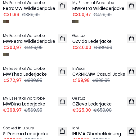
My Essential Wardrobe
My Essential Wardrobe
PetraMW Wildlederjacke
MWPetra Wildlederjacke
€311,96
€389,95
€300,97
€429,95
-30%
-50%
My Essential Wardrobe
Gestuz
MWPetra Wildlederjacke
GZvida Lederjacke
€300,97
€429,95
€340,00
€680,00
-30%
-50%
My Essential Wardrobe
InWear
MWThea Lederjacke
CARNIKAIW Casual Jacke
€272,97
€389,95
€169,98
€339,95
-30%
-50%
My Essential Wardrobe
Gestuz
MWDina Lederjacke
GZleva Lederjacke
€398,97
€569,95
€325,00
€650,00
-30%
-30%
Soaked in Luxury
Ichi
SLPanima Lederjacke
IHLIVIA Oberbekleidung