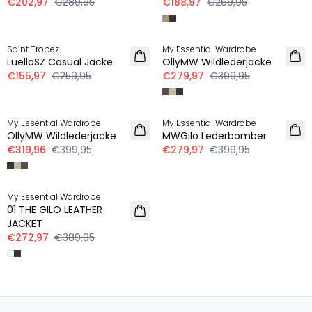
€202,97
€289,95
€188,97
€269,95
-40%
-30%
Saint Tropez
My Essential Wardrobe
LuellaSZ Casual Jacke
OllyMW Wildlederjacke
€155,97
€259,95
€279,97
€399,95
-20%
-30%
My Essential Wardrobe
My Essential Wardrobe
OllyMW Wildlederjacke
MWGilo Lederbomber
€319,96
€399,95
€279,97
€399,95
-30%
My Essential Wardrobe
01 THE GILO LEATHER
JACKET
€272,97
€389,95