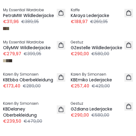
My Essential Wardrobe
Kaffe
PetraMW Wildlederjacke
KAraya Lederjacke
€311,96
€389,95
€188,97
€269,95
-30%
-50%
My Essential Wardrobe
Gestuz
OllyMW Wildlederjacke
GZestelle Wildlederjacke
€279,97
€399,95
€290,00
€580,00
-40%
-40%
Karen By Simonsen
Karen By Simonsen
KBEbba Oberbekleidung
KBEmiko Lederjacke
€173,40
€289,00
€257,40
€429,00
-50%
-50%
Karen By Simonsen
Gestuz
KBDelaney
GZdiana Lederjacke
Oberbekleidung
€290,00
€580,00
€239,50
€479,00
-20%
-30%