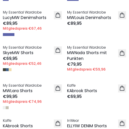
MEMBERS DEAL | 25%
My Essential Wardrobe
My Essential Wardrobe
NEU
NEU
LucyMW Denimshorts
MWLouis Denimshorts
€89,95
€89,95
Mitgliedspreis
€67,46
MEMBERS DEAL | 25%
MEMBERS DEAL | 25%
My Essential Wardrobe
My Essential Wardrobe
NEU
NEU
SkyeMW Shorts
MWNada Shorts mit
€69,95
Punkten
Mitgliedspreis
€52,46
€79,95
Mitgliedspreis
€59,96
MEMBERS DEAL | 25%
My Essential Wardrobe
Kaffe
NEU
NEU
MWLara Shorts
KAbrook Shorts
€99,95
€69,95
Mitgliedspreis
€74,96
Kaffe
InWear
NEU
NEU
KAbrook Shorts
ELLYIW DENIM Shorts