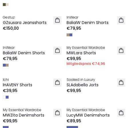
Gestuz
InWear
NEU
NEU
GZsusara Jeansshorts
BaliaIW Denim Shorts
€150,00
€79,95
MEMBERS DEAL | 25%
InWear
My Essential Wardrobe
NEU
NEU
BaliaIW Denim Shorts
MWLara Shorts
€79,95
€99,95
Mitgliedspreis
€74,96
Ichi
Soaked in Luxury
NEU
NEU
IHAVENY Shorts
SLAdabella Jorts
€39,95
€99,95
My Essential Wardrobe
My Essential Wardrobe
NEU
NEU
MWZita Denimshorts
LucyMW Denimshorts
€99,95
€89,95