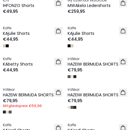
Ichi
My Essential Wardrobe
NEU
NEU
IHFONZO Shorts
MWAkela Ledershorts
€49,95
€259,95
Kaffe
Kaffe
NEU
NEU
KAjulie Shorts
KAjulie Shorts
€44,95
€44,95
Kaffe
InWear
NEU
NEU
KAbetty Shorts
HAZEIW BERMUDA SHORTS
€44,95
€79,95
MEMBERS DEAL | 25%
InWear
InWear
NEU
NEU
HAZEIW BERMUDA SHORTS
HAZEIW BERMUDA SHORTS
€79,95
€79,95
Mitgliedspreis
€59,96
Kaffe
Kaffe
NEU
NEU