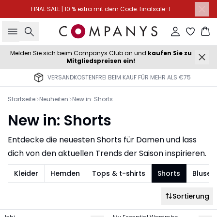
FINAL SALE | 10 % extra mit dem Code: finalsale-1
Suche
Einloggen
Wa
Melden Sie sich beim Companys Club an und
kaufen Sie zu
Mitgliedspreisen ein!
VERSANDKOSTENFREI BEIM KAUF FÜR MEHR ALS €75
Startseite
Neuheiten
New in: Shorts
New in: Shorts
Entdecke die neuesten Shorts für Damen und lass
dich von den aktuellen Trends der Saison inspirieren.
Kleider
Hemden
Tops & t-shirts
Shorts
Blusen
Sortierung