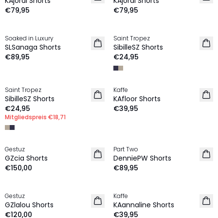
KAjordi Shorts
KAjordi Shorts
€79,95
€79,95
Soaked in Luxury
Saint Tropez
NEU
NEU
SLSanaga Shorts
SibilleSZ Shorts
€89,95
€24,95
MEMBERS DEAL | 25%
Saint Tropez
Kaffe
NEU
NEU
SibilleSZ Shorts
KAfloor Shorts
€24,95
€39,95
Mitgliedspreis
€18,71
Gestuz
Part Two
NEU
NEU
GZcia Shorts
DenniePW Shorts
€150,00
€89,95
Gestuz
Kaffe
NEU
NEU
GZlalou Shorts
KAannaline Shorts
€120,00
€39,95