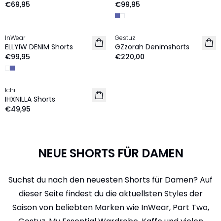
€69,95
€99,95
InWear
Gestuz
NEU
NEU
ELLYIW DENIM Shorts
GZzorah Denimshorts
€99,95
€220,00
Ichi
NEU
IHXNILLA Shorts
€49,95
NEUE SHORTS FÜR DAMEN
Suchst du nach den neuesten Shorts für Damen? Auf
dieser Seite findest du die aktuellsten Styles der
Saison von beliebten Marken wie InWear, Part Two,