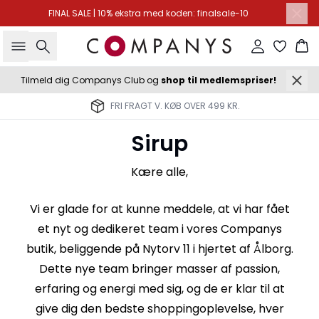
FINAL SALE | 10% ekstra med koden: finalsale-10
Søg
Log ind
Ku
Tilmeld dig Companys Club og
shop til medlemspriser!
FRI FRAGT V. KØB OVER 499 KR.
Sirup
Kære alle,
Vi er glade for at kunne meddele, at vi har fået
et nyt og dedikeret team i vores Companys
butik, beliggende på Nytorv 11 i hjertet af Ålborg.
Dette nye team bringer masser af passion,
erfaring og energi med sig, og de er klar til at
give dig den bedste shoppingoplevelse, hver