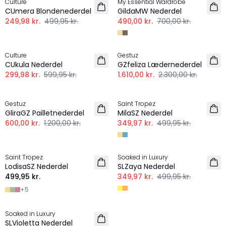
Culture
My Essential Wardrobe
CUmera Blondenederdel
GildaMW Nederdel
249,98 kr.
499,95 kr.
490,00 kr.
700,00 kr.
-50%
-30%
Culture
Gestuz
CUkula Nederdel
GZfeliza Lædernederdel
299,98 kr.
599,95 kr.
1.610,00 kr.
2.300,00 kr.
-50%
-30%
Gestuz
Saint Tropez
GliraGZ Pailletnederdel
MilaSZ Nederdel
600,00 kr.
1.200,00 kr.
349,97 kr.
499,95 kr.
-30%
Saint Tropez
Soaked in Luxury
LodisaSZ Nederdel
SLZaya Nederdel
499,95 kr.
349,97 kr.
499,95 kr.
+
5
-60%
Soaked in Luxury
SLVioletta Nederdel