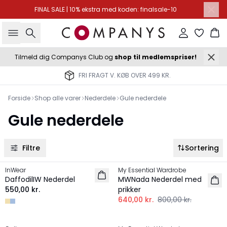
FINAL SALE | 10% ekstra med koden: finalsale-10
Søg
Log ind
Ku
Tilmeld dig Companys Club og
shop til medlemspriser!
FRI FRAGT V. KØB OVER 499 KR.
Forside
Shop alle varer
Nederdele
Gule nederdele
Gule nederdele
Filtre
Sortering
-20%
InWear
My Essential Wardrobe
NYHED
DaffodilIW Nederdel
MWNada Nederdel med
550,00 kr.
prikker
640,00 kr.
800,00 kr.
-50%
-30%