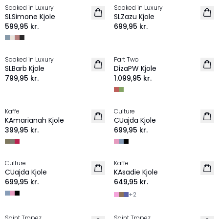
Soaked in Luxury
Soaked in Luxury
NYHED
NYHED
SLSimone Kjole
SLZazu Kjole
599,95 kr.
699,95 kr.
Soaked in Luxury
Part Two
NYHED
NYHED
SLBarb Kjole
DizaPW Kjole
799,95 kr.
1.099,95 kr.
Kaffe
Culture
NYHED
NYHED
KAmarianah Kjole
CUajda Kjole
399,95 kr.
699,95 kr.
Culture
Kaffe
NYHED
NYHED
CUajda Kjole
KAsadie Kjole
699,95 kr.
649,95 kr.
+
2
Saint Tropez
Saint Tropez