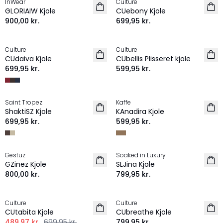
InWear
Culture
NYHED
NYHED
GLORIAIW Kjole
CUebony Kjole
900,00 kr.
699,95 kr.
Culture
Culture
NYHED
NYHED
CUdaiva Kjole
CUbellis Plisseret kjole
699,95 kr.
599,95 kr.
Saint Tropez
Kaffe
NYHED
NYHED
ShaktiSZ Kjole
KAnadira Kjole
699,95 kr.
599,95 kr.
Gestuz
Soaked in Luxury
NYHED
NYHED
GZinez Kjole
SLJina Kjole
800,00 kr.
799,95 kr.
-30%
Culture
Culture
NYHED
CUtabita Kjole
CUbreathe Kjole
489,97 kr.
699,95 kr.
799,95 kr.