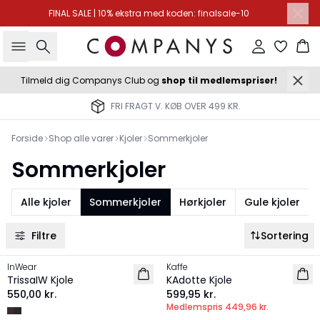
FINAL SALE | 10% ekstra med koden: finalsale-10
Søg
Log ind
Ku
Tilmeld dig Companys Club og
shop til medlemspriser!
FRI FRAGT V. KØB OVER 499 KR.
Forside
Shop alle varer
Kjoler
Sommerkjoler
Sommerkjoler
Alle kjoler
Sommerkjoler
Hørkjoler
Gule kjoler
Filtre
Sortering
MEMBERS DEAL | 25%
InWear
Kaffe
NYHED
NYHED
TrissaIW Kjole
KAdotte Kjole
550,00 kr.
599,95 kr.
Medlemspris
449,96 kr.