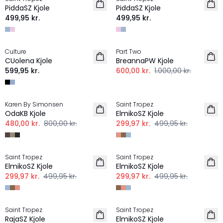
NYHED
NYHED
PiddaSZ Kjole
PiddaSZ Kjole
499,95 kr.
499,95 kr.
-40%
Culture
Part Two
CUolena Kjole
BreannaPW Kjole
599,95 kr.
600,00 kr.
1.000,00 kr.
-40%
-40%
Karen By Simonsen
Saint Tropez
OdaKB Kjole
ElmikoSZ Kjole
480,00 kr.
800,00 kr.
299,97 kr.
499,95 kr.
-40%
-40%
Saint Tropez
Saint Tropez
ElmikoSZ Kjole
ElmikoSZ Kjole
299,97 kr.
499,95 kr.
299,97 kr.
499,95 kr.
-30%
-40%
Saint Tropez
Saint Tropez
RajaSZ Kjole
ElmikoSZ Kjole