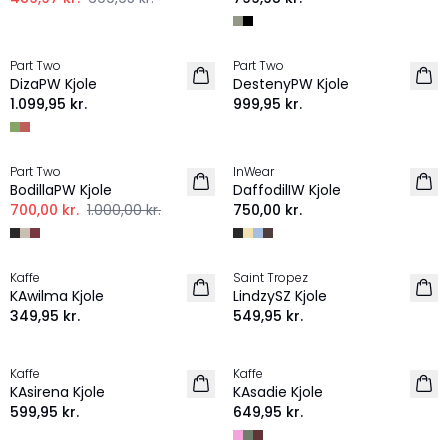
Part Two
Part Two
NYHED
NYHED
DizaPW Kjole
DestenyPW Kjole
1.099,95 kr.
999,95 kr.
-30%
Part Two
InWear
BodillaPW Kjole
DaffodilIW Kjole
700,00 kr.
1.000,00 kr.
750,00 kr.
Kaffe
Saint Tropez
NYHED
NYHED
KAwilma Kjole
LindzySZ Kjole
349,95 kr.
549,95 kr.
Kaffe
Kaffe
NYHED
NYHED
KAsirena Kjole
KAsadie Kjole
599,95 kr.
649,95 kr.