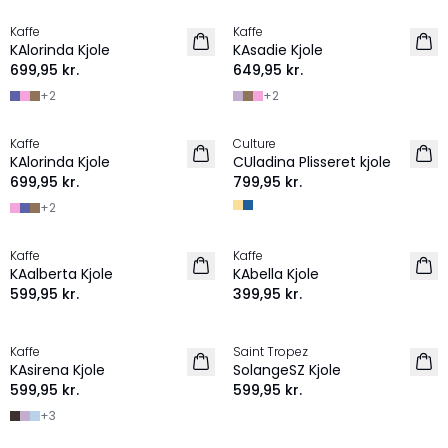
Kaffe
Kaffe
NYHED
NYHED
KAlorinda Kjole
KAsadie Kjole
699,95 kr.
649,95 kr.
+
2
+
2
Kaffe
Culture
NYHED
NYHED
KAlorinda Kjole
CUladina Plisseret kjole
699,95 kr.
799,95 kr.
+
2
Kaffe
Kaffe
NYHED
NYHED
KAalberta Kjole
KAbella Kjole
599,95 kr.
399,95 kr.
Kaffe
Saint Tropez
NYHED
NYHED
KAsirena Kjole
SolangeSZ Kjole
599,95 kr.
599,95 kr.
+
3