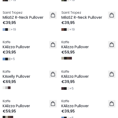
Saint Tropez
Saint Tropez
NIEUW
NIEUW
MilaSZ R-Neck Pullover
MilaSZ R-Neck Pullover
€39,95
€39,95
+
19
+
19
Kaffe
Kaffe
NIEUW
NIEUW
KAlizza Pullover
KAlizza Pullover
€39,95
€59,95
+
5
Kaffe
Kaffe
NIEUW
NIEUW
KAselly Pullover
KAlizza Pullover
€69,95
€39,95
+
5
Kaffe
Kaffe
NIEUW
NIEUW
KAlizza Pullover
KAlizza Pullover
€59,95
€39,95
+
5