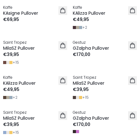
Kaffe
Kaffe
NIEUW
NIEUW
KAsigne Pullover
KAlizza Pullover
€69,95
€49,95
+
2
Saint Tropez
Gestuz
NIEUW
NIEUW
MilaSZ Pullover
GZalpha Pullover
€39,95
€170,00
+
15
Kaffe
Saint Tropez
NIEUW
NIEUW
KAlizza Pullover
MilaSZ Pullover
€49,95
€39,95
+
2
+
15
Saint Tropez
Gestuz
NIEUW
NIEUW
MilaSZ Pullover
GZalpha Pullover
€39,95
€170,00
+
15