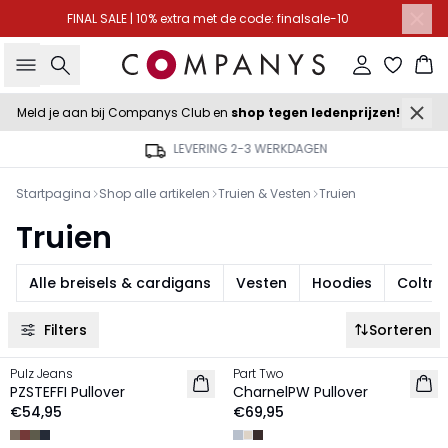
FINAL SALE | 10% extra met de code: finalsale-10
Zoeken
Inloggen
Wi
Meld je aan bij Companys Club en
shop tegen ledenprijzen!
LEVERING 2-3 WERKDAGEN
Startpagina
Shop alle artikelen
Truien & Vesten
Truien
Truien
Alle breisels & cardigans
Vesten
Hoodies
Coltrui
Filters
Sorteren
Pulz Jeans
Part Two
NIEUW
NIEUW
PZSTEFFI Pullover
CharnelPW Pullover
€54,95
€69,95