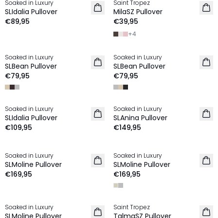
Soaked in Luxury
Saint Tropez
NIEUW
NIEUW
SLIdalia Pullover
MilaSZ Pullover
€89,95
€39,95
+
4
Soaked in Luxury
Soaked in Luxury
NIEUW
NIEUW
SLBean Pullover
SLBean Pullover
€79,95
€79,95
Soaked in Luxury
Soaked in Luxury
NIEUW
NIEUW
SLIdalia Pullover
SLAnina Pullover
€109,95
€149,95
Soaked in Luxury
Soaked in Luxury
NIEUW
NIEUW
SLMoline Pullover
SLMoline Pullover
€169,95
€169,95
Soaked in Luxury
Saint Tropez
NIEUW
NIEUW
SLMoline Pullover
TalmaSZ Pullover