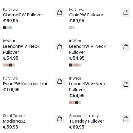
Part Two
Part Two
NIEUW
NIEUW
CharnelPW Pullover
CiniaPW Pullover
€69,95
€69,95
InWear
InWear
NIEUW
NIEUW
LeenahIW V-Neck
LeenahIW V-Neck
Pullover
Pullover
€54,95
€54,95
Part Two
InWear
NIEUW
NIEUW
EvinaPW Kasjmier trui
LeenahIW V-Neck
€179,95
Pullover
€54,95
Saint Tropez
Soaked in Luxury
NIEUW
NIEUW
MadlenaSZ
Tuesday Pullover
€59,95
€69,95