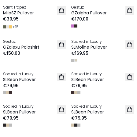
Saint Tropez
Gestuz
NIEUW
NIEUW
MilaSZ Pullover
GZalpha Pullover
€39,95
€170,00
+
15
Gestuz
Soaked in Luxury
NIEUW
NIEUW
GZalexu Poloshirt
SLMoline Pullover
€150,00
€169,95
Soaked in Luxury
Soaked in Luxury
NIEUW
NIEUW
SLBean Pullover
SLBean Pullover
€79,95
€79,95
Soaked in Luxury
Soaked in Luxury
NIEUW
NIEUW
SLBean Pullover
SLBean Pullover
€79,95
€79,95