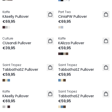
Kaffe
Part Two
NIEUW
NIEUW
KAselly Pullover
CiniaPW Pullover
€69,95
€69,95
Culture
Kaffe
NIEUW
NIEUW
CUsandi Pullover
KAlizza Pullover
€39,95
€59,95
Saint Tropez
Saint Tropez
NIEUW
NIEUW
TabbathaSZ Pullover
TabbathaSZ Pullover
€59,95
€59,95
Kaffe
Saint Tropez
NIEUW
NIEUW
KAselly Pullover
TabbathaSZ Pullover
€69,95
€59,95