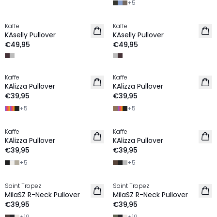
+
5
Kaffe
Kaffe
NIEUW
NIEUW
KAselly Pullover
KAselly Pullover
€49,95
€49,95
Kaffe
Kaffe
NIEUW
NIEUW
KAlizza Pullover
KAlizza Pullover
€39,95
€39,95
+
5
+
5
Kaffe
Kaffe
NIEUW
NIEUW
KAlizza Pullover
KAlizza Pullover
€39,95
€39,95
+
5
+
5
Saint Tropez
Saint Tropez
NIEUW
NIEUW
MilaSZ R-Neck Pullover
MilaSZ R-Neck Pullover
€39,95
€39,95
+
19
+
19