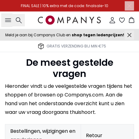
FINAL SALE | 10% extra met de code: finalsale-10
Zoeken
Inloggen
Wi
Meld je aan bij Companys Club en
shop tegen ledenprijzen!
LEVERING 2-3 WERKDAGEN
De meest gestelde
vragen
Hieronder vindt u de veelgestelde vragen tijdens het
shoppen of browsen op Companys.com. Aan de
hand van het onderstaande overzicht kunt u zien
waar uw vraag doorgaans thuishoort.
Bestellingen, wijzigingen en
Retour