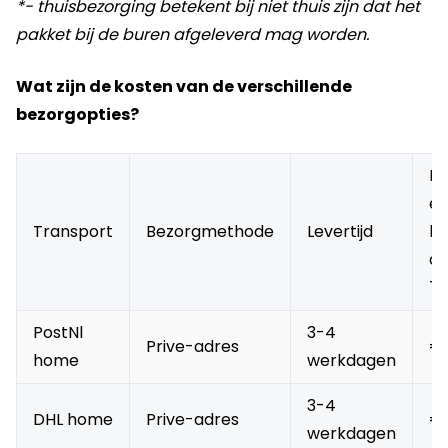
*- thuisbezorging betekent bij niet thuis zijn dat het
pakket bij de buren afgeleverd mag worden.
Wat zijn de kosten van de verschillende
bezorgopties?
Pr
e
Transport
Bezorgmethode
Levertijd
be
on
7
PostNl
3-4
Prive-adres
€ 
home
werkdagen
3-4
DHL home
Prive-adres
€ 
werkdagen