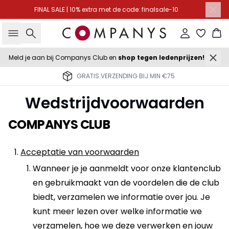
FINAL SALE | 10% extra met de code: finalsale-10
Zoeken
Inloggen
Wi
Meld je aan bij Companys Club en
shop tegen ledenprijzen!
GRATIS VERZENDING BIJ MIN €75
Wedstrijdvoorwaarden
COMPANYS CLUB
Acceptatie van voorwaarden
Wanneer je je aanmeldt voor onze klantenclub
en gebruikmaakt van de voordelen die de club
biedt, verzamelen we informatie over jou. Je
kunt meer lezen over welke informatie we
verzamelen, hoe we deze verwerken en jouw