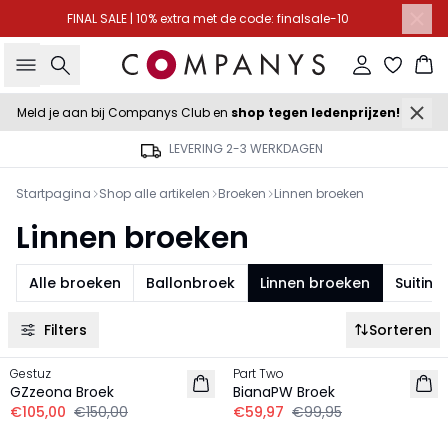
FINAL SALE | 10% extra met de code: finalsale-10
Zoeken
Inloggen
Wi
Meld je aan bij Companys Club en
shop tegen ledenprijzen!
LEVERING 2-3 WERKDAGEN
Startpagina
Shop alle artikelen
Broeken
Linnen broeken
Linnen broeken
Alle broeken
Ballonbroek
Linnen broeken
Suiting
Filters
Sorteren
-30%
-40%
Gestuz
Part Two
LINNEN
LINNEN
GZzeona Broek
BianaPW Broek
€105,00
€150,00
€59,97
€99,95
-30%
-20%