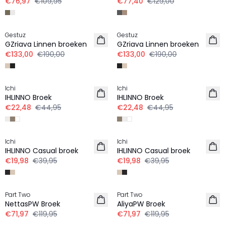
€76,97
€109,95
€77,40
€129,00
-30%
-30%
Gestuz
Gestuz
LINNEN
LINNEN
GZriava Linnen broeken
GZriava Linnen broeken
€133,00
€190,00
€133,00
€190,00
-50%
-50%
Ichi
Ichi
LINNEN
LINNEN
IHLINNO Broek
IHLINNO Broek
€22,48
€44,95
€22,48
€44,95
-50%
-50%
Ichi
Ichi
LINNEN
LINNEN
IHLINNO Casual broek
IHLINNO Casual broek
€19,98
€39,95
€19,98
€39,95
-40%
-40%
Part Two
Part Two
LINNEN
LINNEN
NettasPW Broek
AliyaPW Broek
€71,97
€119,95
€71,97
€119,95
-50%
-20%