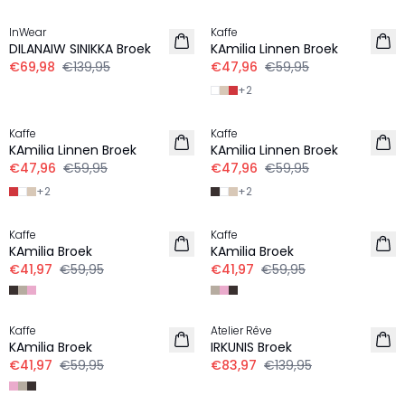
InWear
Kaffe
LINNEN
LINNEN
DILANAIW SINIKKA Broek
KAmilia Linnen Broek
€69,98
€139,95
€47,96
€59,95
+
2
-20%
-20%
Kaffe
Kaffe
LINNEN
LINNEN
KAmilia Linnen Broek
KAmilia Linnen Broek
€47,96
€59,95
€47,96
€59,95
+
2
+
2
-30%
-30%
Kaffe
Kaffe
LINNEN
LINNEN
KAmilia Broek
KAmilia Broek
€41,97
€59,95
€41,97
€59,95
-30%
-40%
Kaffe
Atelier Rêve
LINNEN
LINNEN
KAmilia Broek
IRKUNIS Broek
€41,97
€59,95
€83,97
€139,95
-50%
-50%