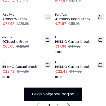
€47,97
€79,95
€77,97
€129,95
-40%
-40%
Part Two
Part Two
LINNEN
LINNEN
AtenaPW Broek
AtimaPW Barrel Broek
€77,97
€129,95
€71,97
€119,95
-50%
-60%
Gestuz
Ichi
LINNEN
LINNEN
GZtascha Broek
IHLINNO Casual broek
€60,00
€120,00
€17,98
€44,95
-50%
-50%
Ichi
Ichi
LINNEN
LINNEN
IHLINNO Casual broek
IHLINNO Casual broek
€22,48
€44,95
€22,48
€44,95
Bekijk volgende pagina
1
2