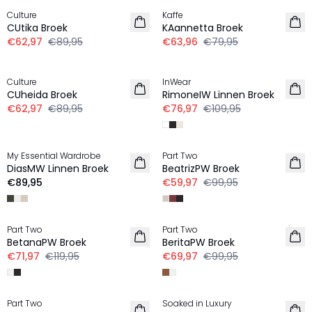
Culture
Kaffe
LINNEN
LINNEN
CUtika Broek
KAannetta Broek
€62,97
€89,95
€63,96
€79,95
-30%
-30%
Culture
InWear
LINNEN
LINNEN
CUheida Broek
RimoneIW Linnen Broek
€62,97
€89,95
€76,97
€109,95
-40%
My Essential Wardrobe
Part Two
LINNEN
LINNEN
DiasMW Linnen Broek
BeatrizPW Broek
€89,95
€59,97
€99,95
-40%
-30%
Part Two
Part Two
LINNEN
LINNEN
BetanaPW Broek
BeritaPW Broek
€71,97
€119,95
€69,97
€99,95
-40%
-30%
Part Two
Soaked in Luxury
LINNEN
LINNEN