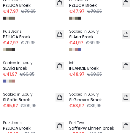
LINNEN
LINNEN
PZLUCA Broek
PZLUCA Broek
€47,97
€79,95
€47,97
€79,95
-40%
-40%
Pulz Jeans
Soaked in Luxury
LINNEN
LINNEN
PZLUCA Broek
SLAria Broek
€47,97
€79,95
€41,97
€69,95
-40%
-30%
Soaked in Luxury
Ichi
LINNEN
LINNEN
SLAria Broek
IHLANCIE Broek
€41,97
€69,95
€48,97
€69,95
-40%
-40%
Soaked in Luxury
Soaked in Luxury
LINNEN
LINNEN
SLSofia Broek
SLGinevra Broek
€65,97
€109,95
€53,97
€89,95
-40%
-40%
Pulz Jeans
Part Two
LINNEN
LINNEN
PZLUCA Broek
SoffePW Linnen broek