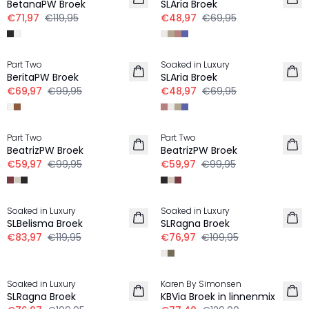
BetanaPW Broek
SLAria Broek
€71,97
€119,95
€48,97
€69,95
-30%
-30%
Part Two
Soaked in Luxury
LINNEN
LINNEN
BeritaPW Broek
SLAria Broek
€69,97
€99,95
€48,97
€69,95
-40%
-40%
Part Two
Part Two
LINNEN
LINNEN
BeatrizPW Broek
BeatrizPW Broek
€59,97
€99,95
€59,97
€99,95
-30%
-30%
Soaked in Luxury
Soaked in Luxury
LINNEN
LINNEN
SLBelisma Broek
SLRagna Broek
€83,97
€119,95
€76,97
€109,95
-30%
-40%
Soaked in Luxury
Karen By Simonsen
LINNEN
LINNEN
SLRagna Broek
KBVia Broek in linnenmix