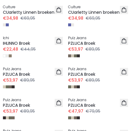
Culture
Culture
LINNEN
LINNEN
CUarletty Linnen broeken
CUarletty Linnen broeken
€34,98
€69,95
€34,98
€69,95
-50%
-40%
Ichi
Pulz Jeans
LINNEN
LINNEN
IHLINNO Broek
PZLUCA Broek
€22,48
€44,95
€53,97
€89,95
-40%
-40%
Pulz Jeans
Pulz Jeans
LINNEN
LINNEN
PZLUCA Broek
PZLUCA Broek
€53,97
€89,95
€53,97
€89,95
-40%
-40%
Pulz Jeans
Pulz Jeans
LINNEN
LINNEN
PZLUCA Broek
PZLUCA Broek
€53,97
€89,95
€47,97
€79,95
-40%
-40%
Pulz Jeans
Pulz Jeans