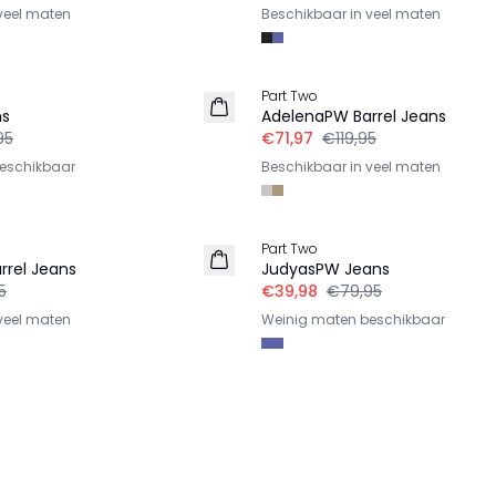
veel maten
Beschikbaar in veel maten
-40%
Part Two
ns
AdelenaPW Barrel Jeans
95
€71,97
€119,95
eschikbaar
Beschikbaar in veel maten
-50%
Part Two
rrel Jeans
JudyasPW Jeans
5
€39,98
€79,95
veel maten
Weinig maten beschikbaar