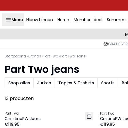
Menu
Nieuw binnen
Heren
Members deal
Summer s
M
GRATIS VER
Startpagina
Brands
Part Two
Part Two jeans
Part Two jeans
Shop alles
Jurken
Topjes & T-shirts
Shorts
Ro
13 producten
Part Two
Part Two
NIEUW
NIEUW
ChristinePW Jeans
CristinePW Je
€119,95
€119,95