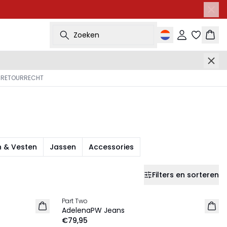
Zoeken
Inloggen
Wink
 RETOURRECHT
n & Vesten
Jassen
Accessories
Filters en sorteren
Part Two
NIEUW
AdelenaPW Jeans
€79,95