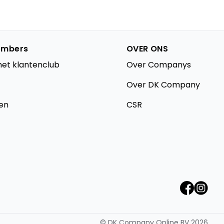
mbers
OVER ONS
het klantenclub
Over Companys
Over DK Company
en
CSR
©
DK Company Online BV
2026