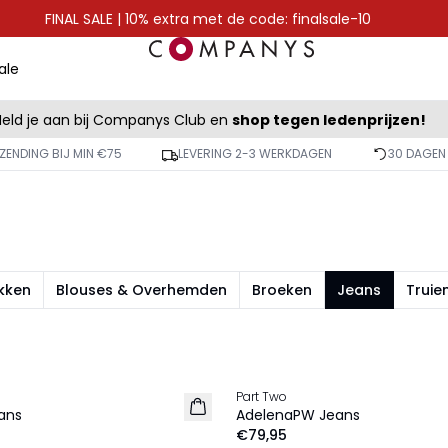
FINAL SALE | 10% extra met de code: finalsale-10
ale
eld je aan bij Companys Club en
shop tegen ledenprijzen!
ZENDING BIJ MIN €75
LEVERING 2-3 WERKDAGEN
30 DAGEN
kken
Blouses & Overhemden
Broeken
Jeans
Truie
Part Two
NIEUW
ans
AdelenaPW Jeans
€79,95