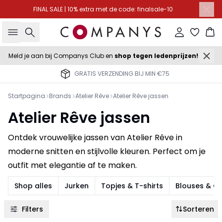
FINAL SALE | 10% extra met de code: finalsale-10
Zoeken
Inloggen
Wi
Meld je aan bij Companys Club en
shop tegen ledenprijzen!
GRATIS VERZENDING BIJ MIN €75
Startpagina
Brands
Atelier Rêve
Atelier Rêve jassen
Atelier Rêve jassen
Ontdek vrouwelijke jassen van Atelier Rêve in
moderne snitten en stijlvolle kleuren. Perfect om je
outfit met elegantie af te maken.
Shop alles
Jurken
Topjes & T-shirts
Blouses & 
Filters
Sorteren
-50%
-30%