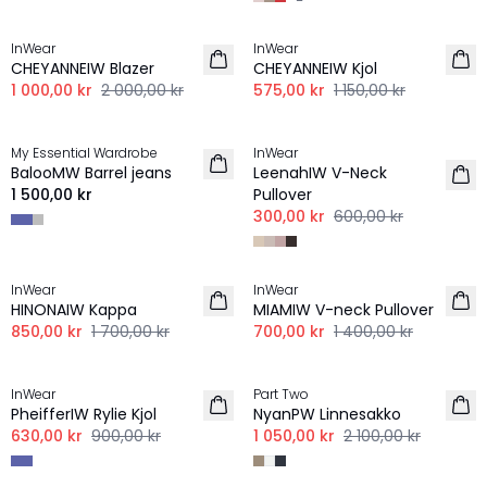
-50%
-50%
InWear
InWear
CHEYANNEIW Blazer
CHEYANNEIW Kjol
1 000,00 kr
2 000,00 kr
575,00 kr
1 150,00 kr
-50%
My Essential Wardrobe
InWear
NYHET
BalooMW Barrel jeans
LeenahIW V-Neck
1 500,00 kr
Pullover
300,00 kr
600,00 kr
-50%
-50%
InWear
InWear
LINNE
HINONAIW Kappa
MIAMIW V-neck Pullover
850,00 kr
1 700,00 kr
700,00 kr
1 400,00 kr
-30%
-50%
InWear
Part Two
LINNE
PheifferIW Rylie Kjol
NyanPW Linnesakko
630,00 kr
900,00 kr
1 050,00 kr
2 100,00 kr
-40%
-50%