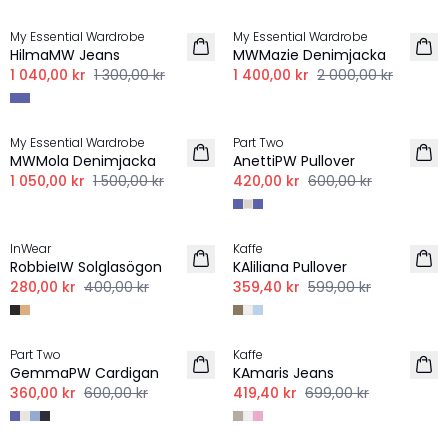
My Essential Wardrobe
My Essential Wardrobe
HilmaMW Jeans
MWMazie Denimjacka
1 040,00 kr
1 300,00 kr
1 400,00 kr
2 000,00 kr
-30%
-30%
My Essential Wardrobe
Part Two
MWMola Denimjacka
AnettiPW Pullover
1 050,00 kr
1 500,00 kr
420,00 kr
600,00 kr
-30%
-40%
InWear
Kaffe
RobbieIW Solglasögon
KAliliana Pullover
280,00 kr
400,00 kr
359,40 kr
599,00 kr
-40%
-40%
Part Two
Kaffe
GemmaPW Cardigan
KAmaris Jeans
360,00 kr
600,00 kr
419,40 kr
699,00 kr
-30%
-50%