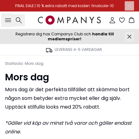
FINAL SALE | 10 % extra rabatt med koden: finalsale-10
Sök
Logga in
Ko
Registrera dig hos Companys Club och
handla till
medlemspriser!
LEVERANS 4-5 VARDAGAR
Startsida
Mors dag
Mors dag
Mors dag är det perfekta tillfället att skämma bort
någon som betyder extra mycket eller dig själv.
Upptäck stilfulla looks med 20% rabatt.
*Gäller vid köp av minst två varor och gäller endast
online.