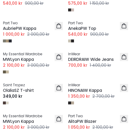
540,00 kr
900,00 kr
575,00 kr
1 150,00 kr
-50%
-40%
Part Two
Part Two
AubriePW Kappa
AnekaPW Top
1 000,00 kr
2 000,00 kr
540,00 kr
900,00 kr
-30%
-50%
My Essential Wardrobe
InWear
MWLyon Kappa
DEIRDRAIW Wide Jeans
2 100,00 kr
3 000,00 kr
700,00 kr
1 400,00 kr
-50%
Saint Tropez
InWear
NYHET
OlaliaSZ T-shirt
HINONAIW Kappa
349,00 kr
1 350,00 kr
2 700,00 kr
-30%
-50%
My Essential Wardrobe
Part Two
LINNE
MWLyon Kappa
AlitaPW Blazer
2 100,00 kr
3 000,00 kr
1 050,00 kr
2 100,00 kr