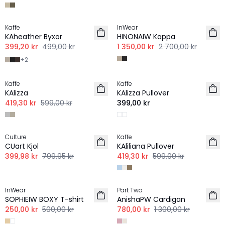
-20%
-50%
Kaffe
InWear
KAheather Byxor
HINONAIW Kappa
399,20 kr
499,00 kr
1 350,00 kr
2 700,00 kr
+
2
-30%
Kaffe
Kaffe
KAlizza
KAlizza Pullover
419,30 kr
599,00 kr
399,00 kr
-50%
-30%
Culture
Kaffe
CUart Kjol
KAliliana Pullover
399,98 kr
799,95 kr
419,30 kr
599,00 kr
-50%
-40%
InWear
Part Two
SOPHIEIW BOXY T-shirt
AnishaPW Cardigan
250,00 kr
500,00 kr
780,00 kr
1 300,00 kr
-20%
-30%