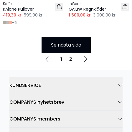
Kaffe
InWear
KAlone Pullover
GAILIW Regnkläder
419,30 kr
599,00 kr
1 500,00 kr
3 000,00 kr
+
5
Se nästa sida
1
2
KUNDSERVICE
COMPANYS nyhetsbrev
COMPANYS members