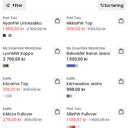
Filter
Sortering
-50%
-40%
Part Two
Part Two
LINNE
NyanPW Linnesakko
NikkiaPW Top
1 050,00 kr
2 100,00 kr
300,00 kr
500,00 kr
My Essential Wardrobe
My Essential Wardrobe
LyonMW Kappa
BalooMW Barrel Jeans
2 700,00 kr
1 300,00 kr
-20%
Kaffe
Kaffe
NYHET
KAcarna Top
KAmeadow Jeans
319,20 kr
399,00 kr
999,00 kr
-30%
-40%
Kaffe
Part Two
KAlizza Pullover
SillePW Pullover
279,30 kr
399,00 kr
1 139,97 kr
1 899,95 kr
+
2