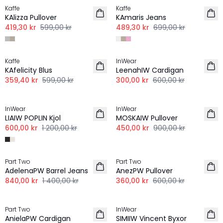
Kaffe
Kaffe
KAlizza Pullover
KAmaris Jeans
419,30 kr
599,00 kr
489,30 kr
699,00 kr
-40%
-50%
Kaffe
InWear
KAfelicity Blus
LeenahIW Cardigan
359,40 kr
599,00 kr
300,00 kr
600,00 kr
-50%
-50%
InWear
InWear
LIAIW POPLIN Kjol
MOSKAIW Pullover
600,00 kr
1 200,00 kr
450,00 kr
900,00 kr
-40%
-40%
Part Two
Part Two
AdelenaPW Barrel Jeans
AnezPW Pullover
840,00 kr
1 400,00 kr
360,00 kr
600,00 kr
-40%
-50%
Part Two
InWear
AnielaPW Cardigan
SIMIIW Vincent Byxor