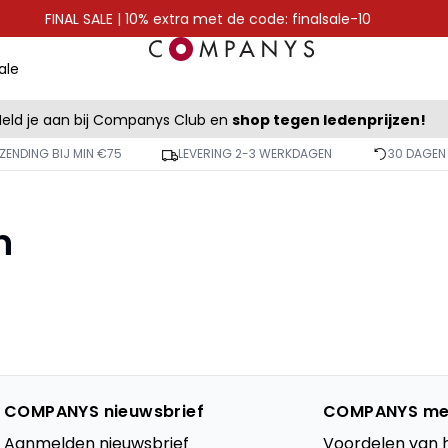
FINAL SALE | 10% extra met de code: finalsale-10
ale
eld je aan bij Companys Club en
shop tegen ledenprijzen!
ZENDING BIJ MIN €75
LEVERING 2-3 WERKDAGEN
30 DAGEN
n
COMPANYS nieuwsbrief
COMPANYS me
Aanmelden nieuwsbrief
Voordelen van 