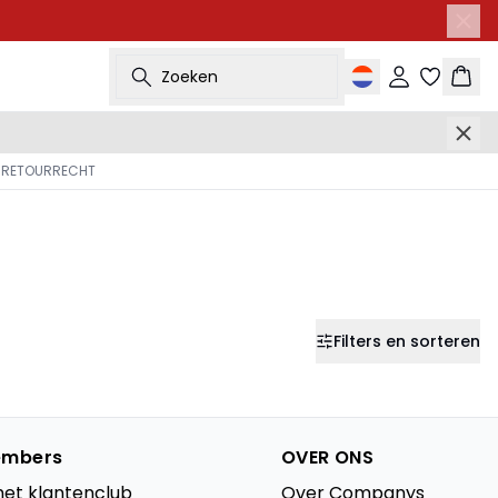
Zoeken
Inloggen
Wink
 RETOURRECHT
Filters en sorteren
mbers
OVER ONS
het klantenclub
Over Companys