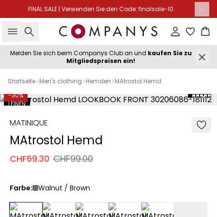
FINAL SALE | Verwenden Sie den Code: finalsale-10
Suche
Einloggen
Wa
Melden Sie sich beim Companys Club an und
kaufen Sie zu
Mitgliedspreisen ein!
Startseite
Men's clothing
Hemden
MAtrostol Hemd
-30%
LEINEN
MATINIQUE
MAtrostol Hemd
CHF69.30
CHF99.00
Farbe:
Walnut / Brown