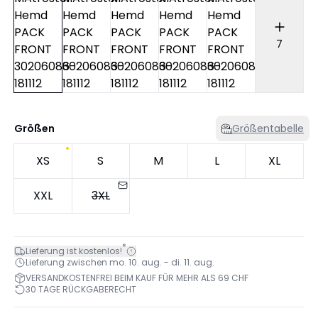
7
Größen
Größentabelle
XS
S
M
L
XL
XXL
3XL
*
Lieferung ist kostenlos!
Lieferung zwischen mo. 10. aug. - di. 11. aug.
VERSANDKOSTENFREI BEIM KAUF FÜR MEHR ALS 69 CHF
30 TAGE RÜCKGABERECHT