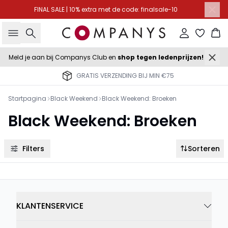
FINAL SALE | 10% extra met de code: finalsale-10
Zoeken
Inloggen
Wi
Meld je aan bij Companys Club en
shop tegen ledenprijzen!
GRATIS VERZENDING BIJ MIN €75
Startpagina
Black Weekend
Black Weekend: Broeken
Black Weekend: Broeken
Filters
Sorteren
KLANTENSERVICE