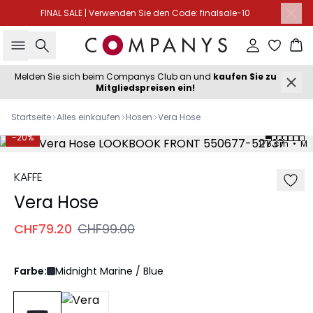
FINAL SALE | Verwenden Sie den Code: finalsale-10
Suche
Einloggen
Wa
Melden Sie sich beim Companys Club an und
kaufen Sie zu
Mitgliedspreisen ein!
Startseite
Alles einkaufen
Hosen
Vera Hose
-20%
176 cm • M
KAFFE
Vera Hose
CHF79.20
CHF99.00
Farbe:
Midnight Marine / Blue