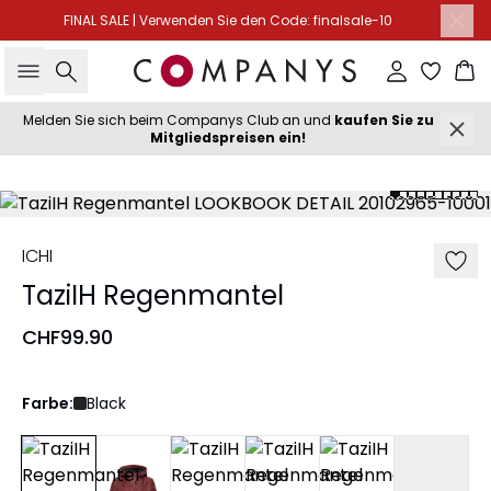
FINAL SALE | Verwenden Sie den Code: finalsale-10
Suche
Einloggen
Wa
Melden Sie sich beim Companys Club an und
kaufen Sie zu
Mitgliedspreisen ein!
ICHI
TaziIH Regenmantel
CHF99.90
Farbe:
Black