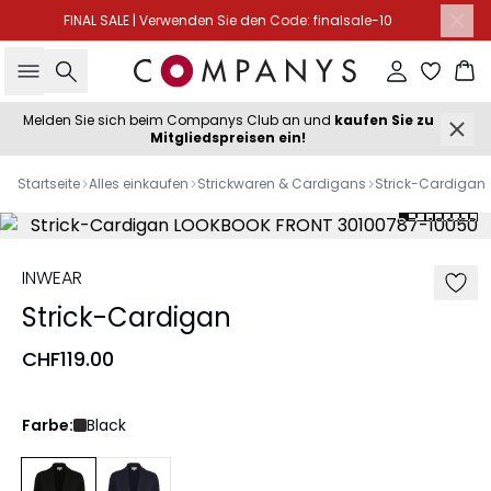
FINAL SALE | Verwenden Sie den Code: finalsale-10
Suche
Einloggen
Wa
Melden Sie sich beim Companys Club an und
kaufen Sie zu
Mitgliedspreisen ein!
Startseite
Alles einkaufen
Strickwaren & Cardigans
Strick-Cardigan
INWEAR
Strick-Cardigan
CHF119.00
Farbe:
Black