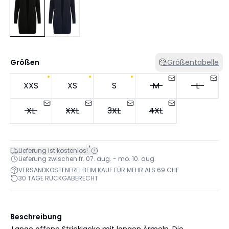
Größen
Größentabelle
XXS
XS
S
M
L
XL
XXL
3XL
4XL
*
Lieferung ist kostenlos!
Lieferung zwischen fr. 07. aug. - mo. 10. aug.
VERSANDKOSTENFREI BEIM KAUF FÜR MEHR ALS 69 CHF
30 TAGE RÜCKGABERECHT
Beschreibung
.Lange offene Strickjacke mit langen Ärmeln. Die