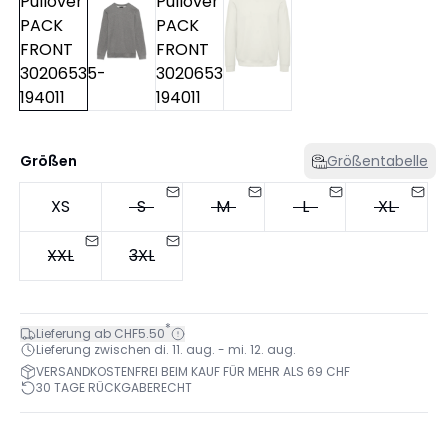
Größen
Größentabelle
XS
S
M
L
XL
XXL
3XL
*
Lieferung ab CHF5.50
Lieferung zwischen di. 11. aug. - mi. 12. aug.
VERSANDKOSTENFREI BEIM KAUF FÜR MEHR ALS 69 CHF
30 TAGE RÜCKGABERECHT