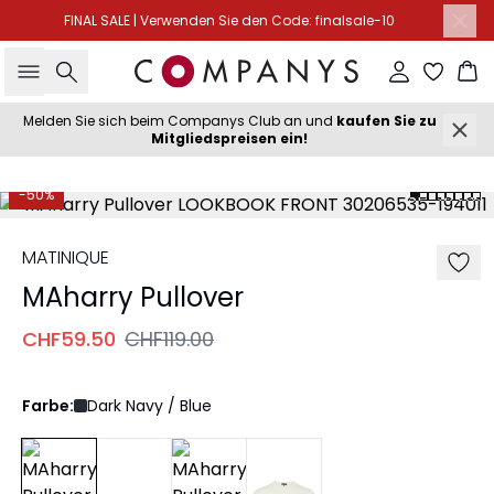
FINAL SALE | Verwenden Sie den Code: finalsale-10
Suche
Einloggen
Wa
Melden Sie sich beim Companys Club an und
kaufen Sie zu
Mitgliedspreisen ein!
-50%
MATINIQUE
MAharry Pullover
CHF59.50
CHF119.00
Farbe:
Dark Navy / Blue