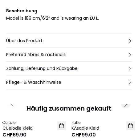
Beschreibung
Model is 189 cm/6’2” and is wearing an EU L.
Über das Produkt
Preferred fibres & materials
Zahlung, Lieferung und Rückgabe
Pflege- & Waschhinweise
Previous slide
Next 
Häufig zusammen gekauft
Culture
Kaffe
NEU
NEU
CUelodie Kleid
KAsadie Kleid
CHF69.90
CHF99.00