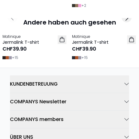
+
2
Previous slide
Next 
Andere haben auch gesehen
Matinique
Matinique
2 für 60 CHF
2 für 60 CHF
Jermalink T-shirt
Jermalink T-shirt
NEU
CHF39.90
CHF39.90
+
15
+
15
KUNDENBETREUUNG
COMPANYS Newsletter
COMPANYS members
ÜBER UNS