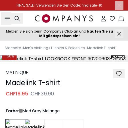
FINAL SALE | Verwenden Sie den Code: finalsale-10
Suche
Einloggen
Wa
Melden Sie sich beim Companys Club an und
kaufen Sie zu
Mitgliedspreisen ein!
Startseite
Men's clothing
T-shirts & Poloshirts
Madelink T-shirt
-50%
MATINIQUE
Madelink T-shirt
CHF19.95
CHF39.90
Farbe:
Med.Grey Melange