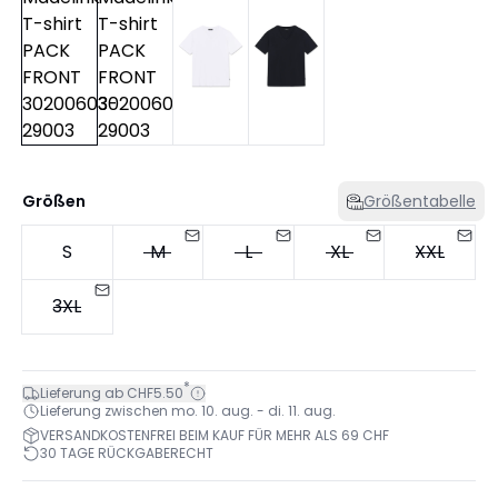
Größen
Größentabelle
S
M
L
XL
XXL
3XL
*
Lieferung ab CHF5.50
Lieferung zwischen mo. 10. aug. - di. 11. aug.
VERSANDKOSTENFREI BEIM KAUF FÜR MEHR ALS 69 CHF
30 TAGE RÜCKGABERECHT