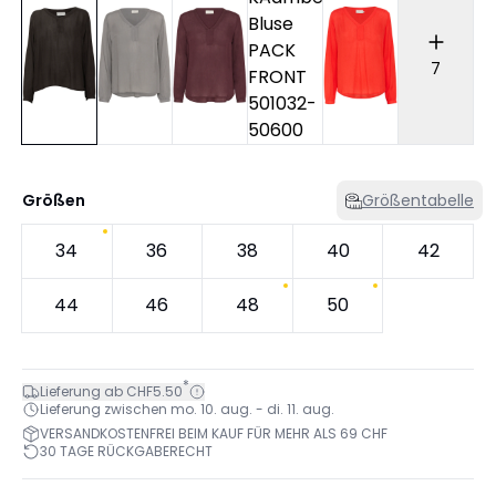
7
Größen
Größentabelle
34
36
38
40
42
44
46
48
50
*
Lieferung ab CHF5.50
Lieferung zwischen mo. 10. aug. - di. 11. aug.
VERSANDKOSTENFREI BEIM KAUF FÜR MEHR ALS 69 CHF
30 TAGE RÜCKGABERECHT