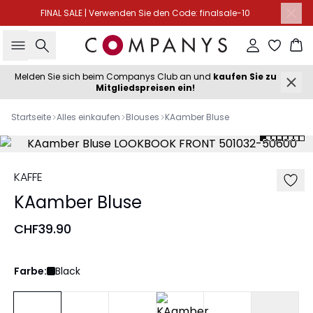
FINAL SALE | Verwenden Sie den Code: finalsale-10
Suche
Einloggen
Wa
Melden Sie sich beim Companys Club an und
kaufen Sie zu
Mitgliedspreisen ein!
Startseite
Alles einkaufen
Blouses
KAamber Bluse
KAFFE
KAamber Bluse
CHF39.90
Farbe:
Black