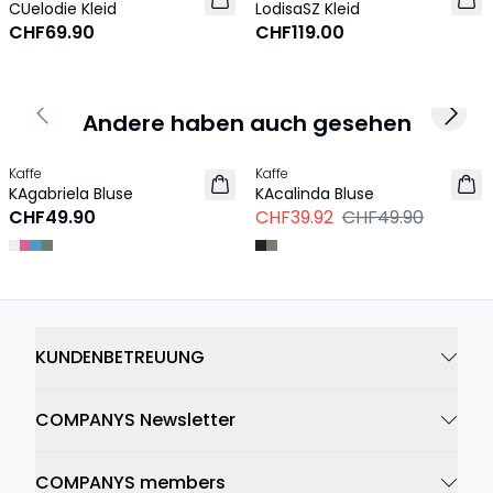
CUelodie Kleid
LodisaSZ Kleid
CHF69.90
CHF119.00
Andere haben auch gesehen
Previous slide
Next 
-20%
Kaffe
Kaffe
NEU
KAgabriela Bluse
KAcalinda Bluse
CHF49.90
CHF39.92
CHF49.90
KUNDENBETREUUNG
COMPANYS Newsletter
COMPANYS members