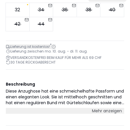
32
34
36
38
40
42
44
*
Lieferung ist kostenlos!
Lieferung zwischen mo. 10. aug. - di. 11. aug.
VERSANDKOSTENFREI BEIM KAUF FÜR MEHR ALS 69 CHF
30 TAGE RÜCKGABERECHT
Beschreibung
Diese Anzughose hat eine schmeichelhafte Passform und
einen eleganten Look. Sie ist mittelhoch geschnitten und
hat einen regulären Bund mit Gürtelschlaufen sowie einen
Reißverschluss und Knopfverschluss mit verstecktem
Mehr anzeigen
Knopf. Die Hose hat verdeckte Fronttaschen und eine
einzelne paspelierte Gesäßtasche auf der rechten Seite.
Sie ist lang geschnitten und hat weite Beine. Das Model ist