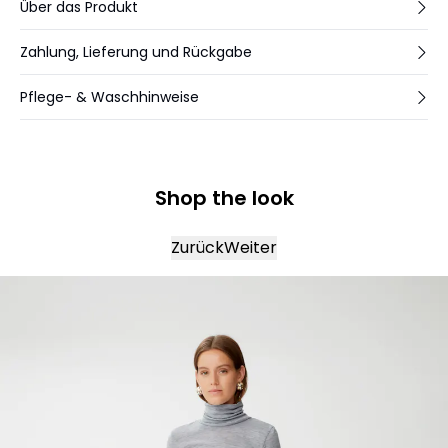
176 cm groß und trägt Größe S/36. Maße Größe 36/S/27:
Über das Produkt
Taille 74 cm und Innenbeinlänge 81 cm.
Zahlung, Lieferung und Rückgabe
Pflege- & Waschhinweise
Shop the look
Zurück
Weiter