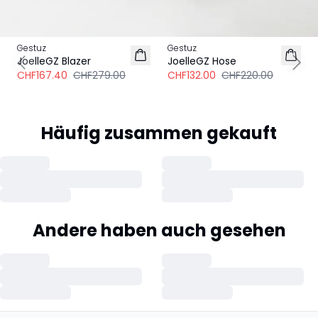
-40%
-40%
Gestuz
Gestuz
JoelleGZ Blazer
JoelleGZ Hose
Previous slide
Next
CHF167.40
CHF279.00
CHF132.00
CHF220.00
Häufig zusammen gekauft
Andere haben auch gesehen