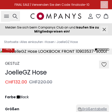
FINAL SALE | Verwenden Sie den Code: finalsale-10
Suche
Einloggen
Wa
Melden Sie sich beim Companys Club an und
kaufen Sie zu
Mitgliedspreisen ein!
Startseite
Alles einkaufen
Hosen
JoelleGZ Hose
-40%
GESTUZ
JoelleGZ Hose
CHF132.00
CHF220.00
Farbe:
Black
Größen
Größentabelle