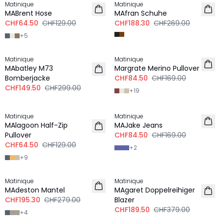
Matinique
Matinique
MABrent Hose
MAfran Schuhe
CHF64.50
CHF129.00
CHF188.30
CHF269.00
+
5
-50%
-50%
Matinique
Matinique
MAbatley M73
Margrate Merino Pullover
Bomberjacke
CHF84.50
CHF169.00
CHF149.50
CHF299.00
+
19
-50%
-50%
Matinique
Matinique
MAlagoon Half-Zip
MAJake Jeans
Pullover
CHF84.50
CHF169.00
CHF64.50
CHF129.00
+
2
+
9
-30%
-50%
Matinique
Matinique
MAdeston Mantel
MAgaret Doppelreihiger
CHF195.30
CHF279.00
Blazer
CHF189.50
CHF379.00
+
4
-50%
-50%