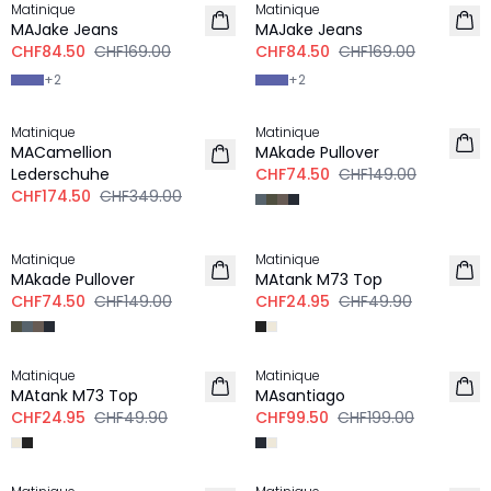
Matinique
Matinique
MAJake Jeans
MAJake Jeans
CHF84.50
CHF169.00
CHF84.50
CHF169.00
+
2
+
2
-50%
-50%
Matinique
Matinique
MACamellion
MAkade Pullover
Lederschuhe
CHF74.50
CHF149.00
CHF174.50
CHF349.00
-50%
-50%
Matinique
Matinique
MAkade Pullover
MAtank M73 Top
CHF74.50
CHF149.00
CHF24.95
CHF49.90
-50%
-50%
Matinique
Matinique
MAtank M73 Top
MAsantiago
CHF24.95
CHF49.90
CHF99.50
CHF199.00
-50%
-50%