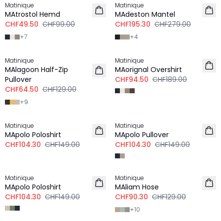
Matinique
Matinique
MAtrostol Hemd
MAdeston Mantel
CHF49.50
CHF99.00
CHF195.30
CHF279.00
+
7
+
4
-50%
-50%
Matinique
Matinique
LEINEN
MAlagoon Half-Zip
MAorignal Overshirt
Pullover
CHF94.50
CHF189.00
CHF64.50
CHF129.00
+
9
-30%
-30%
Matinique
Matinique
MApolo Poloshirt
MApolo Pullover
CHF104.30
CHF149.00
CHF104.30
CHF149.00
-30%
-30%
Matinique
Matinique
MApolo Poloshirt
MAliam Hose
CHF104.30
CHF149.00
CHF90.30
CHF129.00
+
10
-30%
-30%