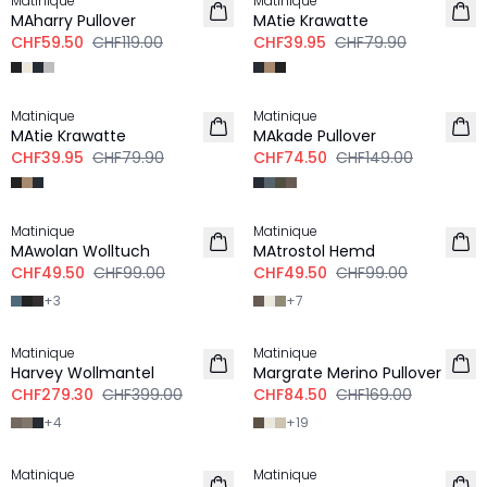
Matinique
Matinique
MAharry Pullover
MAtie Krawatte
CHF59.50
CHF119.00
CHF39.95
CHF79.90
-50%
-50%
Matinique
Matinique
MAtie Krawatte
MAkade Pullover
CHF39.95
CHF79.90
CHF74.50
CHF149.00
-50%
-50%
Matinique
Matinique
MAwolan Wolltuch
MAtrostol Hemd
CHF49.50
CHF99.00
CHF49.50
CHF99.00
+
3
+
7
-30%
-50%
Matinique
Matinique
Harvey Wollmantel
Margrate Merino Pullover
CHF279.30
CHF399.00
CHF84.50
CHF169.00
+
4
+
19
-30%
-50%
Matinique
Matinique