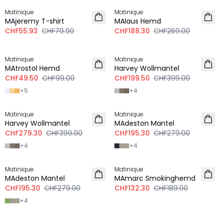
Matinique
Matinique
LEINEN
MAjeremy T-shirt
MAlaus Hemd
CHF55.93
CHF79.90
CHF188.30
CHF269.00
-50%
-50%
Matinique
Matinique
MAtrostol Hemd
Harvey Wollmantel
CHF49.50
CHF99.00
CHF199.50
CHF399.00
+
5
+
4
-30%
-30%
Matinique
Matinique
Harvey Wollmantel
MAdeston Mantel
CHF279.30
CHF399.00
CHF195.30
CHF279.00
+
4
+
4
-30%
-30%
Matinique
Matinique
MAdeston Mantel
MAmarc Smokinghemd
CHF195.30
CHF279.00
CHF132.30
CHF189.00
+
4
-50%
-30%