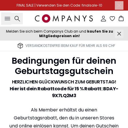
FINAL SALE | Verwenden Sie den Code: finalsale-10
Suche
Einloggen
Wa
Melden Sie sich beim Companys Club an und
kaufen Sie zu
Mitgliedspreisen ein!
VERSANDKOSTENFREI BEIM KAUF FÜR MEHR ALS 69 CHF
Bedingungen für deinen
Geburtstagsgutschein
HERZLICHEN GLÜCKWUNSCH ZUM GEBURTSTAG!
Hier ist dein Rabattcode für 15 % Rabatt: BDAY-
9X7LQ2M3
Als Member erhältst du einen
Geburtstagsrabatt, den du in unseren Stores
und online einlösen kannst. Um deinen Gutschein