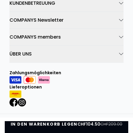
KUNDENBETREUUNG
COMPANYS Newsletter
COMPANYS members
ÜBER UNS
Zahlungsmöglichkeiten
Lieferoptionen
IN DEN WARENKORB LEGEN
Datenschutzrichtlinie
Geschäftsbedingungen
CHF104.50
CHF209.00
IN DEN WARENKORB LEGEN