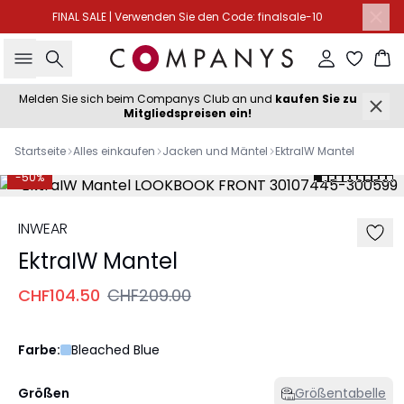
FINAL SALE | Verwenden Sie den Code: finalsale-10
Suche
Einloggen
Wa
Melden Sie sich beim Companys Club an und
kaufen Sie zu
Mitgliedspreisen ein!
Startseite
Alles einkaufen
Jacken und Mäntel
EktraIW Mantel
-50%
INWEAR
EktraIW Mantel
CHF104.50
CHF209.00
Farbe:
Bleached Blue
Größen
Größentabelle