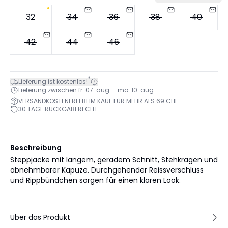
32
34
36
38
40
42
44
46
*
Lieferung ist kostenlos!
Lieferung zwischen fr. 07. aug. - mo. 10. aug.
VERSANDKOSTENFREI BEIM KAUF FÜR MEHR ALS 69 CHF
30 TAGE RÜCKGABERECHT
Beschreibung
Steppjacke mit langem, geradem Schnitt, Stehkragen und
abnehmbarer Kapuze. Durchgehender Reissverschluss
und Rippbündchen sorgen für einen klaren Look.
Über das Produkt