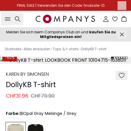
FINAL SALE | Verwenden Sie den Code: finalsale-10
Suche
Einloggen
Wa
Melden Sie sich beim Companys Club an und
kaufen Sie zu
Mitgliedspreisen ein!
Startseite
Alles einkaufen
Tops & t-shirts
DollyKB T-shirt
-60%
KAREN BY SIMONSEN
DollyKB T-shirt
CHF31.96
CHF79.90
Farbe:
Opal Gray Melange / Grey