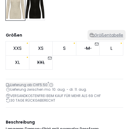
Größen
Größentabelle
XXS
XS
S
M
L
XL
XXL
*
Lieferung ab CHF5.50
Lieferung zwischen mo. 10. aug. - di. 11. aug.
VERSANDKOSTENFREI BEIM KAUF FÜR MEHR ALS 69 CHF
30 TAGE RÜCKGABERECHT
Beschreibung
Langarm Damen-Shirt mit normaler Passform,