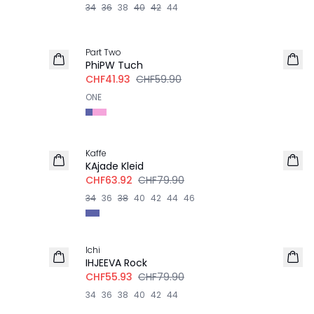
34
36
38
40
42
44
-30%
Part Two
PhiPW Tuch
CHF41.93
CHF59.90
ONE
-20%
Kaffe
KAjade Kleid
CHF63.92
CHF79.90
34
36
38
40
42
44
46
-30%
Ichi
IHJEEVA Rock
CHF55.93
CHF79.90
34
36
38
40
42
44
-20%