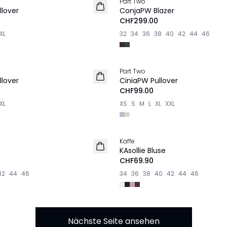
Part Two
NEU
lover
ConjaPW Blazer
CHF299.00
XL
32
34
36
38
40
42
44
46
Part Two
NEU
lover
CiniaPW Pullover
CHF99.00
XL
XS
S
M
L
XL
XXL
Kaffe
NEU
KAsollie Bluse
CHF69.90
42
44
46
34
36
38
40
42
44
46
Nächste Seite ansehen