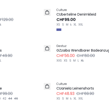
Culture
NEU
CUberteline Denimkleid
F129.00
CHF99.00
L
XS
S
M
L
XL
XXL
Explore more
-30%
Gestuz
ts
GZzaiba Wendbarer Badeanzu
F49.90
CHF56.00
CHF80.00
L
XXS
XS
S
M
L
XL
Explore more
-30%
Culture
LEINEN
e
CUaniela Leinenshorts
F99.00
CHF48.93
CHF69.90
0
42
44
46
XS
S
M
L
XL
XXL