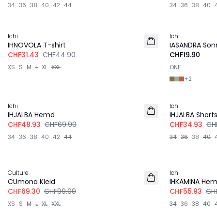
34
36
38
40
42
44
34
36
38
40
-30%
Ichi
Ichi
IHNOVOLA T-shirt
IASANDRA Sonn
CHF31.43
CHF44.90
CHF19.90
XS
S
M
L
XL
XXL
ONE
+
2
-30%
-30%
Ichi
Ichi
IHJALBA Hemd
IHJALBA Short
CHF48.93
CHF69.90
CHF34.93
CH
34
36
38
40
42
44
34
36
38
40
-30%
-30%
Culture
Ichi
CUmona Kleid
IHKAMINA He
CHF69.30
CHF99.00
CHF55.93
CH
XS
S
M
L
XL
XXL
34
36
38
40
-30%
-20%