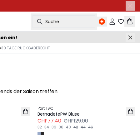
Suche
Einloggen
Ware
sen ein!
30 TAGE RÜCKGABERECHT
ends der Saison treffen.
Next 
-40%
Part Two
BernadetePW Bluse
CHF77.40
CHF129.00
32
34
36
38
40
42
44
46
Next 