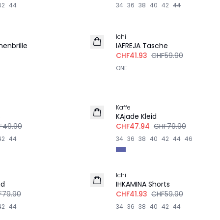
42
44
34
36
38
40
42
44
-30%
Ichi
enbrille
IAFREJA Tasche
CHF41.93
CHF59.90
ONE
-40%
Kaffe
s
KAjade Kleid
F49.90
CHF47.94
CHF79.90
42
44
34
36
38
40
42
44
46
-30%
Ichi
md
IHKAMINA Shorts
F79.90
CHF41.93
CHF59.90
42
44
34
36
38
40
42
44
-30%