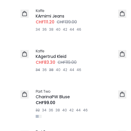
Kaffe
KAmimi Jeans
CHF111.20
CHF139.00
34
36
38
40
42
44
46
-30%
Kaffe
KAgertrud Kleid
CHF83.30
CHF119.00
34
36
38
40
42
44
46
Part Two
NEU
CharinaPW Bluse
CHF99.00
32
34
36
38
40
42
44
46