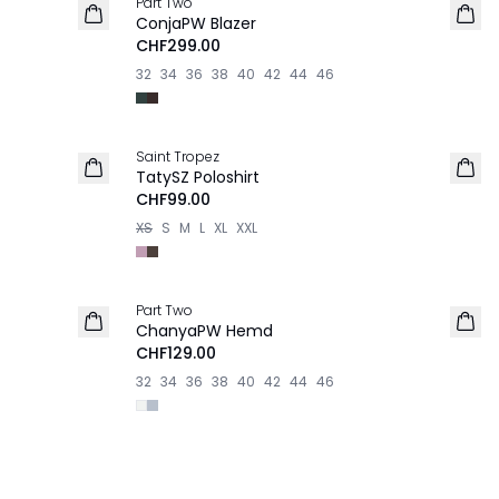
Part Two
NEU
ConjaPW Blazer
CHF299.00
32
34
36
38
40
42
44
46
Saint Tropez
NEU
TatySZ Poloshirt
CHF99.00
XS
S
M
L
XL
XXL
Part Two
NEU
ChanyaPW Hemd
CHF129.00
32
34
36
38
40
42
44
46