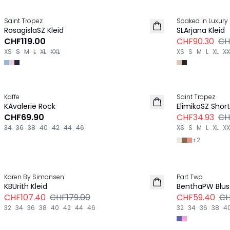
-30%
Saint Tropez
Soaked in Luxury
NEU
RosagislaSZ Kleid
SLArjana Kleid
CHF119.00
CHF90.30
CH
XS
S
M
L
XL
XXL
XS
S
M
L
XL
XX
Previous slide
-30%
Kaffe
Saint Tropez
NEU
KAvalerie Rock
ElimikoSZ Shor
CHF69.90
CHF34.93
CH
34
36
38
40
42
44
46
XS
S
M
L
XL
XX
+
2
Previous slide
-40%
-40%
Karen By Simonsen
Part Two
LEINEN
LEINEN
KBUrith Kleid
BenthaPW Blus
CHF107.40
CHF179.00
CHF59.40
CH
32
34
36
38
40
42
44
46
32
34
36
38
4