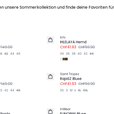
n unsere Sommerkollektion und finde deine Favoriten f
-30%
Ichi
s
IHLELAYA Hemd
F149.00
CHF41.93
CHF59.90
40
42
44
46
34
36
38
40
42
44
-30%
Saint Tropez
s
RajaSZ Bluse
F149.00
CHF41.93
CHF59.90
40
42
44
46
XS
S
M
L
XL
XXL
-30%
InWear
LEINEN
Shorts
ELINORIW Bluse