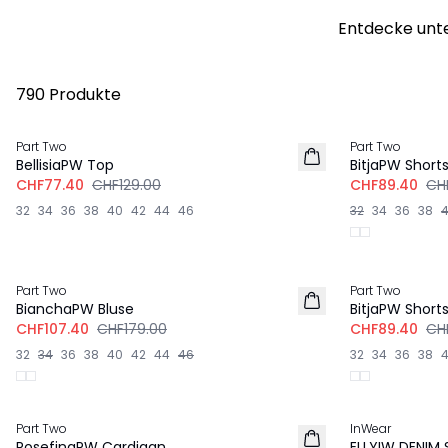
Entdecke unte
790 Produkte
-40%
-40%
Part Two
Part Two
BellisiaPW Top
BitjaPW Short
CHF77.40
CHF129.00
CHF89.40
CH
32
34
36
38
40
42
44
46
32
34
36
38
-40%
-40%
Part Two
Part Two
BianchaPW Bluse
BitjaPW Short
CHF107.40
CHF179.00
CHF89.40
CH
32
34
36
38
40
42
44
46
32
34
36
38
-40%
Part Two
InWear
NEU
RosefinaPW Cardigan
ELLYIW DENIM 