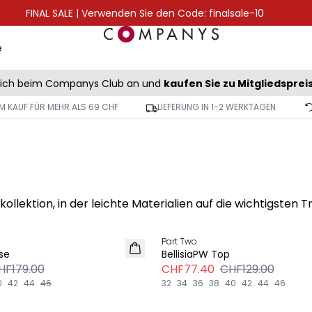
FINAL SALE | Verwenden Sie den Code: finalsale-10
e
sich beim Companys Club an und
kaufen Sie zu Mitgliedsprei
M KAUF FÜR MEHR ALS 69 CHF
LIEFERUNG IN 1-2 WERKTAGEN
ektion, in der leichte Materialien auf die wichtigsten Tr
-40%
Part Two
se
BellisiaPW Top
HF179.00
CHF77.40
CHF129.00
0
42
44
46
32
34
36
38
40
42
44
46
Explore more