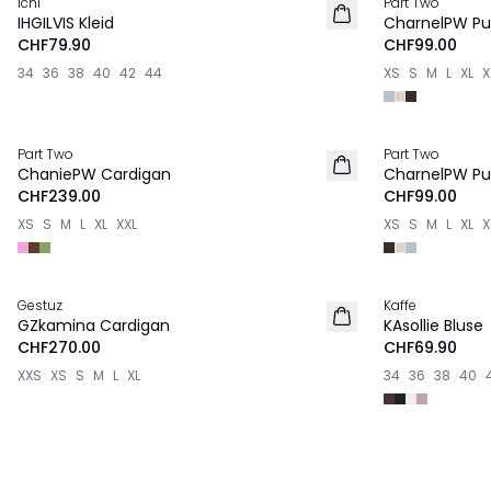
Ichi
Part Two
NEU
NEU
IHGILVIS Kleid
CharnelPW Pul
CHF79.90
CHF99.00
34
36
38
40
42
44
XS
S
M
L
XL
X
Part Two
Part Two
NEU
NEU
ChaniePW Cardigan
CharnelPW Pul
CHF239.00
CHF99.00
XS
S
M
L
XL
XXL
XS
S
M
L
XL
X
Gestuz
Kaffe
NEU
NEU
GZkamina Cardigan
KAsollie Bluse
100% Wolle
CHF270.00
CHF69.90
XXS
XS
S
M
L
XL
34
36
38
40