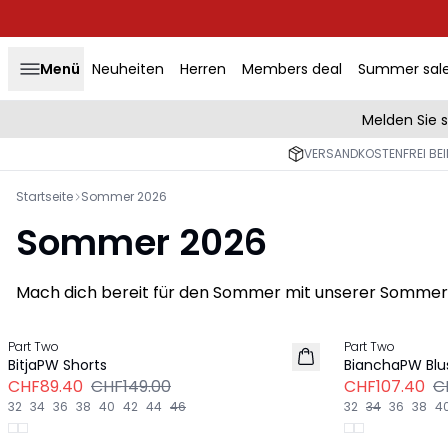
Menü
Neuheiten
Herren
Members deal
Summer sal
Melden Sie 
VERSANDKOSTENFREI BEI
Startseite
Sommer 2026
Sommer 2026
Mach dich bereit für den Sommer mit unserer Sommerkoll
Previous slide
-40%
-40%
Part Two
Part Two
BitjaPW Shorts
BianchaPW Blu
CHF89.40
CHF149.00
CHF107.40
C
32
34
36
38
40
42
44
46
32
34
36
38
4
Previous slide