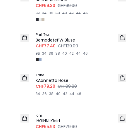
CHF69.30
CHF99.00
32
34
36
38
40
42
44
46
-40%
Part Two
BernadetePW Bluse
CHF77.40
CHF129.00
32
34
36
38
40
42
44
46
-20%
Kaffe
LEINEN
KAannetta Hose
CHF79.20
CHF99.00
34
36
38
40
42
44
46
-30%
Ichi
IHGINNI Kleid
CHF55.93
CHF79.90