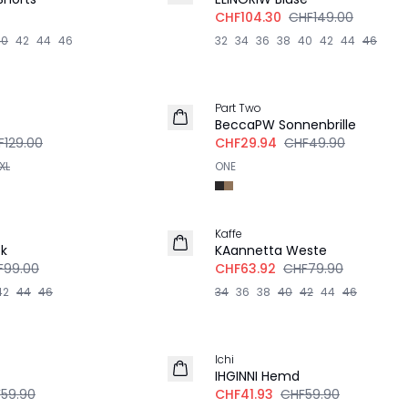
CHF104.30
CHF149.00
40
42
44
46
32
34
36
38
40
42
44
46
-40%
Part Two
BeccaPW Sonnenbrille
F129.00
CHF29.94
CHF49.90
XL
ONE
-20%
Kaffe
LEINEN
ck
KAannetta Weste
F99.00
CHF63.92
CHF79.90
42
44
46
34
36
38
40
42
44
46
-30%
Ichi
IHGINNI Hemd
59.90
CHF41.93
CHF59.90