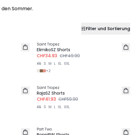
ür den Sommer.
Filter und Sortierung
-30%
Saint Tropez
ElimikoSZ Shorts
CHF34.93
CHF49.90
XS
S
M
L
XL
XXL
+
2
-30%
Saint Tropez
RajaSZ Shorts
CHF41.93
CHF59.90
XS
S
M
L
XL
XXL
-30%
Part Two
BonniPW Shorts