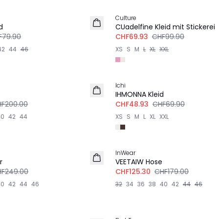
Culture
d
CUadelfine Kleid mit Stickerei
F79.90
CHF69.93
CHF99.90
42
44
46
XS
S
M
L
XL
XXL
-30%
Ichi
IHMONNA Kleid
F200.00
CHF48.93
CHF69.90
40
42
44
XS
S
M
L
XL
XXL
-30%
InWear
LEINEN
r
VEETAIW Hose
F249.00
CHF125.30
CHF179.00
40
42
44
46
32
34
36
38
40
42
44
46