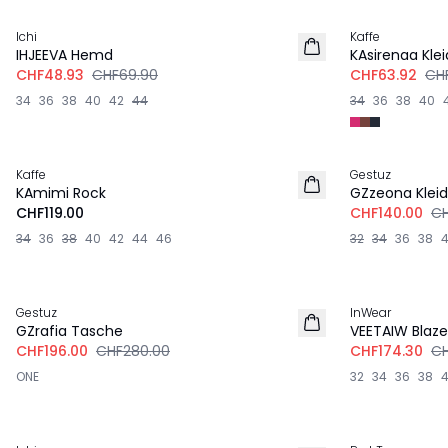
Ichi
Kaffe
IHJEEVA Hemd
KAsirenaa Klei
CHF48.93
CHF69.90
CHF63.92
CH
34
36
38
40
42
44
34
36
38
40
-30%
Kaffe
Gestuz
NEU
LEINEN
KAmimi Rock
GZzeona Kleid
CHF119.00
CHF140.00
CH
34
36
38
40
42
44
46
32
34
36
38
-30%
-30%
Gestuz
InWear
LEINEN
GZrafia Tasche
VEETAIW Blaze
CHF196.00
CHF280.00
CHF174.30
CH
ONE
32
34
36
38