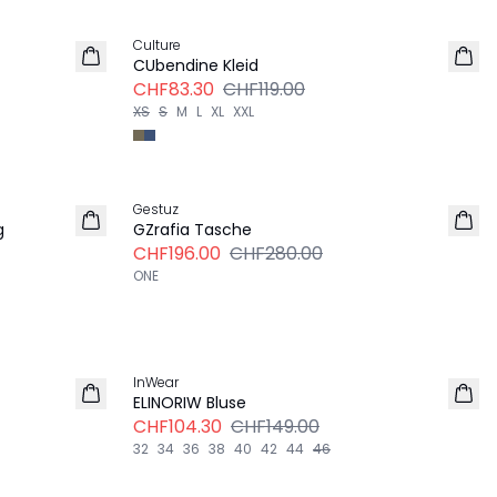
-30%
Culture
CUbendine Kleid
CHF83.30
CHF119.00
XS
S
M
L
XL
XXL
Next 
-30%
Gestuz
g
GZrafia Tasche
CHF196.00
CHF280.00
ONE
Next 
-30%
InWear
LEINEN
ELINORIW Bluse
CHF104.30
CHF149.00
32
34
36
38
40
42
44
46