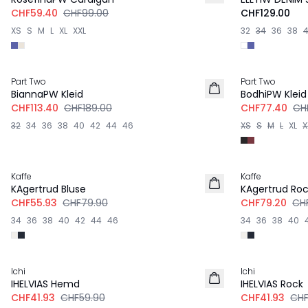
CHF59.40
CHF99.00
CHF129.00
XS
S
M
L
XL
XXL
32
34
36
38
-40%
-40%
Part Two
Part Two
BiannaPW Kleid
BodhiPW Kleid
CHF113.40
CHF189.00
CHF77.40
CH
32
34
36
38
40
42
44
46
XS
S
M
L
XL
X
-30%
-20%
Kaffe
Kaffe
KAgertrud Bluse
KAgertrud Ro
CHF55.93
CHF79.90
CHF79.20
CH
34
36
38
40
42
44
46
34
36
38
40
-30%
-30%
Ichi
Ichi
IHELVIAS Hemd
IHELVIAS Rock
CHF41.93
CHF59.90
CHF41.93
CHF