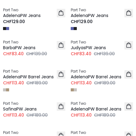
Part Two
Part Two
NEU
NEU
AdelenaPW Jeans
AdelenaPW Jeans
CHF129.00
CHF129.00
-40%
-40%
Part Two
Part Two
BarbaPW Jeans
JudyasPW Jeans
CHF83.40
CHF139.00
CHF83.40
CHF139.00
-40%
-40%
Part Two
Part Two
AdelenaPW Barrel Jeans
AdelenaPW Barrel Jeans
CHF113.40
CHF189.00
CHF113.40
CHF189.00
-40%
-40%
Part Two
Part Two
SafinaPW Jeans
AdelenaPW Barrel Jeans
CHF113.40
CHF189.00
CHF113.40
CHF189.00
-50%
Part Two
Part Two