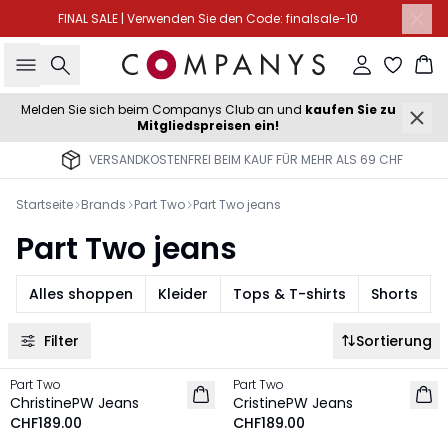
FINAL SALE | Verwenden Sie den Code: finalsale-10
Suche
Einloggen
Wa
Melden Sie sich beim Companys Club an und
kaufen Sie zu
Mitgliedspreisen ein!
VERSANDKOSTENFREI BEIM KAUF FÜR MEHR ALS 69 CHF
Startseite
Brands
Part Two
Part Two jeans
Part Two jeans
Alles shoppen
Kleider
Tops & T-shirts
Shorts
Filter
Sortierung
Part Two
Part Two
NEU
NEU
ChristinePW Jeans
CristinePW Jeans
CHF189.00
CHF189.00