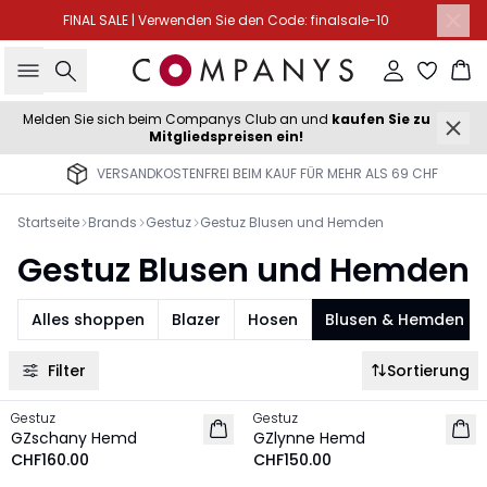
FINAL SALE | Verwenden Sie den Code: finalsale-10
Suche
Einloggen
Wa
Melden Sie sich beim Companys Club an und
kaufen Sie zu
Mitgliedspreisen ein!
VERSANDKOSTENFREI BEIM KAUF FÜR MEHR ALS 69 CHF
Startseite
Brands
Gestuz
Gestuz Blusen und Hemden
Gestuz Blusen und Hemden
Alles shoppen
Blazer
Hosen
Blusen & Hemden
Filter
Sortierung
Gestuz
Gestuz
NEU
NEU
GZschany Hemd
GZlynne Hemd
CHF160.00
CHF150.00