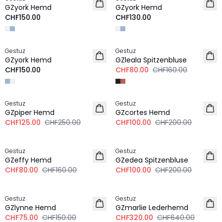
NEU
NEU
GZyork Hemd
GZyork Hemd
CHF150.00
CHF130.00
-50%
Gestuz
Gestuz
NEU
GZyork Hemd
GZleala Spitzenbluse
CHF150.00
CHF80.00
CHF160.00
-50%
-50%
Gestuz
Gestuz
GZpiper Hemd
GZcortes Hemd
CHF125.00
CHF250.00
CHF100.00
CHF200.00
-50%
-50%
Gestuz
Gestuz
GZeffy Hemd
GZedea Spitzenbluse
CHF80.00
CHF160.00
CHF100.00
CHF200.00
-50%
-50%
Gestuz
Gestuz
GZlynne Hemd
GZmarlie Lederhemd
CHF75.00
CHF150.00
CHF320.00
CHF640.00