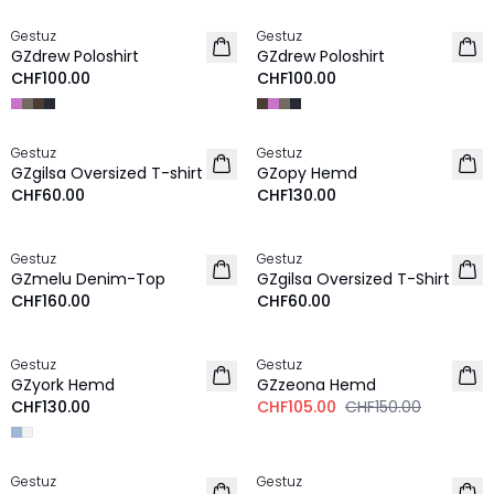
Gestuz
Gestuz
NEU
NEU
GZdrew Poloshirt
GZdrew Poloshirt
CHF100.00
CHF100.00
Gestuz
Gestuz
NEU
GZgilsa Oversized T-shirt
GZopy Hemd
CHF60.00
CHF130.00
Gestuz
Gestuz
NEU
NEU
GZmelu Denim-Top
GZgilsa Oversized T-Shirt
CHF160.00
CHF60.00
-30%
Gestuz
Gestuz
NEU
LEINEN
GZyork Hemd
GZzeona Hemd
CHF130.00
CHF105.00
CHF150.00
-30%
-30%
Gestuz
Gestuz