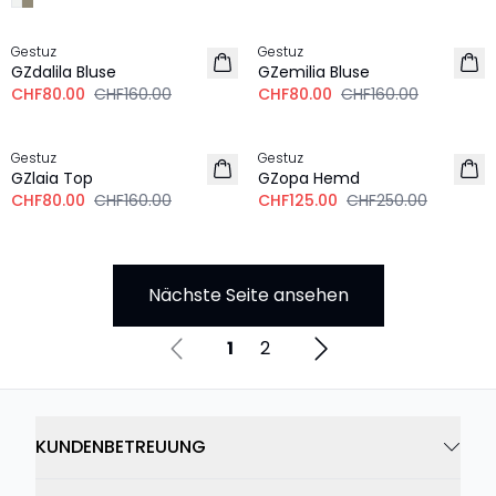
-50%
-50%
Gestuz
Gestuz
GZdalila Bluse
GZemilia Bluse
CHF80.00
CHF160.00
CHF80.00
CHF160.00
-50%
-50%
Gestuz
Gestuz
GZlaia Top
GZopa Hemd
CHF80.00
CHF160.00
CHF125.00
CHF250.00
Nächste Seite ansehen
1
2
KUNDENBETREUUNG