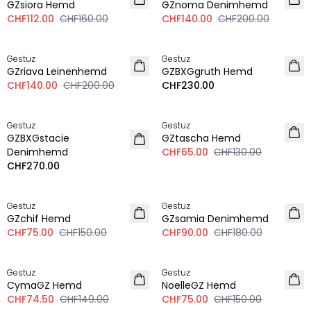
GZsiora Hemd
GZnoma Denimhemd
CHF112.00
CHF160.00
CHF140.00
CHF200.00
-30%
Gestuz
Gestuz
LEINEN
NEU
GZriava Leinenhemd
GZBXGgruth Hemd
CHF140.00
CHF200.00
CHF230.00
-50%
Gestuz
Gestuz
NEU
LEINEN
GZBXGstacie
GZtascha Hemd
Denimhemd
CHF65.00
CHF130.00
CHF270.00
-50%
-50%
Gestuz
Gestuz
GZchif Hemd
GZsamia Denimhemd
CHF75.00
CHF150.00
CHF90.00
CHF180.00
-50%
-50%
Gestuz
Gestuz
CymaGZ Hemd
NoelleGZ Hemd
CHF74.50
CHF149.00
CHF75.00
CHF150.00