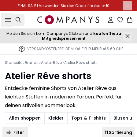
FINAL SALE | Verwenden Sie den Code: finalsale-10
Suche
Einloggen
Wa
Melden Sie sich beim Companys Club an und
kaufen Sie zu
Mitgliedspreisen ein!
VERSANDKOSTENFREI BEIM KAUF FÜR MEHR ALS 69 CHF
Startseite
Brands
Atelier Rêve
Atelier Rêve shorts
Atelier Rêve shorts
Entdecke feminine Shorts von Atelier Rêve aus
leichten Stoffen in modernen Farben. Perfekt für
deinen stilvollen Sommerlook.
Alles shoppen
Kleider
Tops & T-shirts
Blusen un
Filter
Sortierung
-30%
-50%