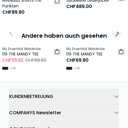
MWNada Shorts mit
JackieMW Lederjacke
Punkten
CHF489.00
CHF89.90
Andere haben auch gesehen
Previous slide
Next 
-20%
My Essential Wardrobe
My Essential Wardrobe
09 THE MANDY TEE
09 THE MANDY TEE
CHF55.92
CHF69.90
CHF69.90
+
4
+
4
KUNDENBETREUUNG
COMPANYS Newsletter