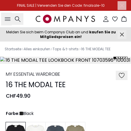
FINAL SALE | Verwenden Sie den Code: finalsale-10
Suche
Einloggen
Wa
Melden Sie sich beim Companys Club an und
kaufen Sie zu
Mitgliedspreisen ein!
Startseite
Alles einkaufen
Tops & t-shirts
16 THE MODAL TEE
MY ESSENTIAL WARDROBE
16 THE MODAL TEE
CHF49.90
Farbe:
Black