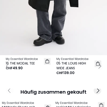
My Essential Wardrobe
My Essential Wardrobe
NEU
16 THE MODAL TEE
05 THE LOUIS HIGH
CHF49.90
WIDE JEANS
Previous slide
Next
CHF139.00
Häufig zusammen gekauft
Previous slide
Next 
MEMBERS DEAL | 25%
My Essential Wardrobe
My Essential Wardrobe
NEU
NEU