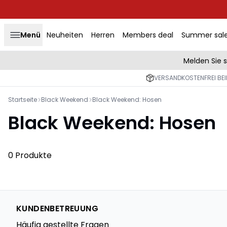
Menü
Neuheiten
Herren
Members deal
Summer sal
Melden Sie 
VERSANDKOSTENFREI BEI
Startseite
Black Weekend
Black Weekend: Hosen
Black Weekend: Hosen
0 Produkte
KUNDENBETREUUNG
Häufig gestellte Fragen