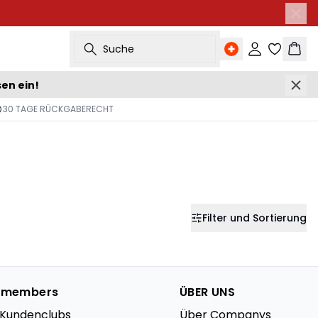
Suche
Einloggen
Ware
sen ein!
30 TAGE RÜCKGABERECHT
Filter und Sortierung
 members
ÜBER UNS
s Kundenclubs
Über Companys