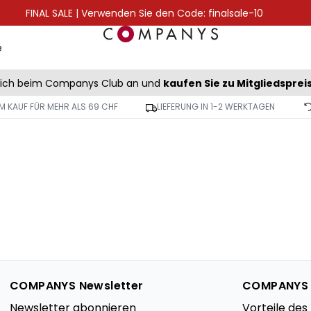
FINAL SALE | Verwenden Sie den Code: finalsale-10
e
sich beim Companys Club an und
kaufen Sie zu Mitgliedsprei
M KAUF FÜR MEHR ALS 69 CHF
LIEFERUNG IN 1-2 WERKTAGEN
COMPANYS Newsletter
COMPANYS
Newsletter abonnieren
Vorteile de