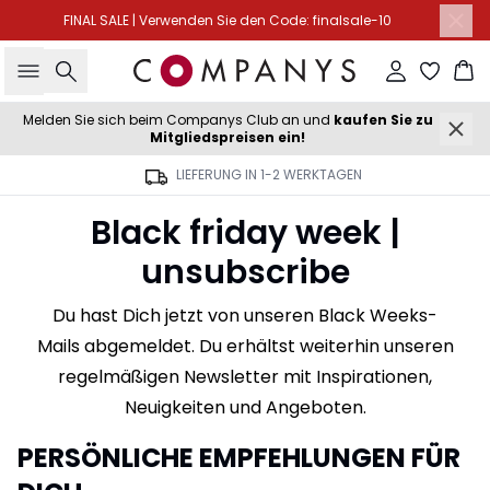
FINAL SALE | Verwenden Sie den Code: finalsale-10
Suche
Einloggen
Wa
Melden Sie sich beim Companys Club an und
kaufen Sie zu
Mitgliedspreisen ein!
LIEFERUNG IN 1-2 WERKTAGEN
Black friday week |
unsubscribe
Du hast Dich jetzt von unseren Black Weeks-
Mails abgemeldet. Du erhältst weiterhin unseren
regelmäßigen Newsletter mit Inspirationen,
Neuigkeiten und Angeboten.
PERSÖNLICHE EMPFEHLUNGEN FÜR